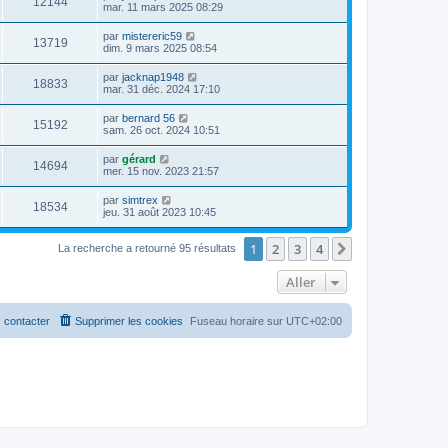
12144
mar. 11 mars 2025 08:29
par
mistereric59
13719
dim. 9 mars 2025 08:54
par
jacknap1948
18833
mar. 31 déc. 2024 17:10
par
bernard 56
15192
sam. 26 oct. 2024 10:51
par
gérard
14694
mer. 15 nov. 2023 21:57
par
simtrex
18534
jeu. 31 août 2023 10:45
1
2
3
4
Suivant
La recherche a retourné 95 résultats
Aller
 contacter
Supprimer les cookies
Fuseau horaire sur
UTC+02:00