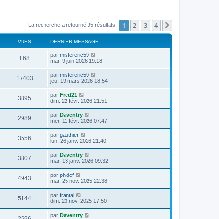
1
2
3
4
Suivant
La recherche a retourné 95 résultats
VUES
DERNIER MESSAGE
par
mistereric59
868
mar. 9 juin 2026 19:18
par
mistereric59
17403
jeu. 19 mars 2026 18:54
par
Fred21
3895
dim. 22 févr. 2026 21:51
par
Daventry
2989
mer. 11 févr. 2026 07:47
par
gauthier
3556
lun. 26 janv. 2026 21:40
par
Daventry
3807
mar. 13 janv. 2026 09:32
par
phidef
4943
mar. 25 nov. 2025 22:38
par
frantal
5144
dim. 23 nov. 2025 17:50
par
Daventry
2596