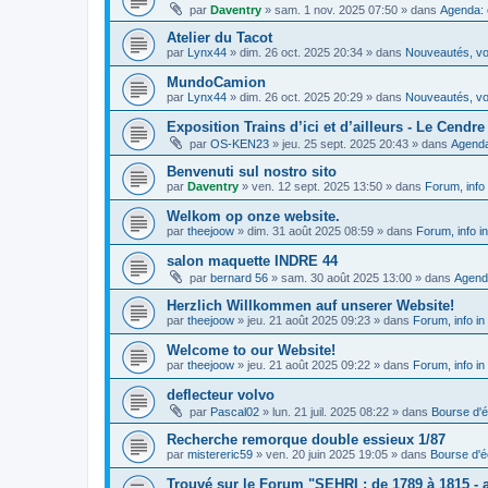
par
Daventry
»
sam. 1 nov. 2025 07:50
» dans
Agenda: 
Atelier du Tacot
par
Lynx44
»
dim. 26 oct. 2025 20:34
» dans
Nouveautés, vos
MundoCamion
par
Lynx44
»
dim. 26 oct. 2025 20:29
» dans
Nouveautés, vos
Exposition Trains d’ici et d’ailleurs - Le Cendre 
par
OS-KEN23
»
jeu. 25 sept. 2025 20:43
» dans
Agenda
Benvenuti sul nostro sito
par
Daventry
»
ven. 12 sept. 2025 13:50
» dans
Forum, info 
Welkom op onze website.
par
theejoow
»
dim. 31 août 2025 08:59
» dans
Forum, info i
salon maquette INDRE 44
par
bernard 56
»
sam. 30 août 2025 13:00
» dans
Agend
Herzlich Willkommen auf unserer Website!
par
theejoow
»
jeu. 21 août 2025 09:23
» dans
Forum, info in
Welcome to our Website!
par
theejoow
»
jeu. 21 août 2025 09:22
» dans
Forum, info in
deflecteur volvo
par
Pascal02
»
lun. 21 juil. 2025 08:22
» dans
Bourse d'
Recherche remorque double essieux 1/87
par
mistereric59
»
ven. 20 juin 2025 19:05
» dans
Bourse d'
Trouvé sur le Forum "SEHRI : de 1789 à 1815 - a