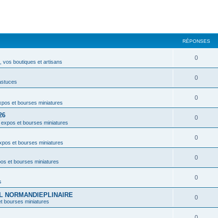
RÉPONSES
0
 vos boutiques et artisans
0
astuces
0
pos et bourses miniatures
26
0
 expos et bourses miniatures
0
xpos et bourses miniatures
0
os et bourses miniatures
0
s
VAL NORMANDIEPLINAIRE
0
t bourses miniatures
0