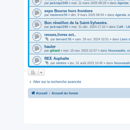
par
jacknap1948
»
mar. 11 mars 2025 08:29
» dans
Agenda: 
expo Bourse hors frontiere
par
mistereric59
»
dim. 9 mars 2025 08:54
» dans
Agenda: e
Bon réveillon de la Saint-Sylvestre.
par
jacknap1948
»
mar. 31 déc. 2024 17:10
» dans
Café - Lib
revues,livres ect..
par
bernard 56
»
sam. 26 oct. 2024 10:51
» dans
Liens 
hauler
par
gérard
»
mer. 15 nov. 2023 21:57
» dans
Nouveautés, vo
REE Asphalte
par
simtrex
»
jeu. 31 août 2023 10:45
» dans
Nouveautés
Aller sur la recherche avancée
Accueil
Accueil du forum