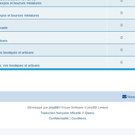
0
expos et bourses miniatures
0
xpos et bourses miniatures
0
rairie
0
divers
0
s boutiques et artisans
0
, vos boutiques et artisans
Nous
Développé par
phpBB
® Forum Software © phpBB Limited
Traduction française officielle
©
Qiaeru
Confidentialité
|
Conditions