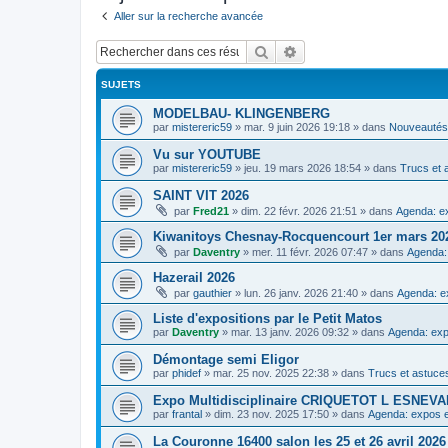
Aller sur la recherche avancée
Rechercher
Recherche avancée
SUJETS
MODELBAU- KLINGENBERG
par
mistereric59
»
mar. 9 juin 2026 19:18
» dans
Nouveautés,
Vu sur YOUTUBE
par
mistereric59
»
jeu. 19 mars 2026 18:54
» dans
Trucs et 
SAINT VIT 2026
par
Fred21
»
dim. 22 févr. 2026 21:51
» dans
Agenda: ex
Kiwanitoys Chesnay-Rocquencourt 1er mars 20
par
Daventry
»
mer. 11 févr. 2026 07:47
» dans
Agenda:
Hazerail 2026
par
gauthier
»
lun. 26 janv. 2026 21:40
» dans
Agenda: e
Liste d'expositions par le Petit Matos
par
Daventry
»
mar. 13 janv. 2026 09:32
» dans
Agenda: exp
Démontage semi Eligor
par
phidef
»
mar. 25 nov. 2025 22:38
» dans
Trucs et astuce
Expo Multidisciplinaire CRIQUETOT L ESNE
par
frantal
»
dim. 23 nov. 2025 17:50
» dans
Agenda: expos e
La Couronne 16400 salon les 25 et 26 avril 2026