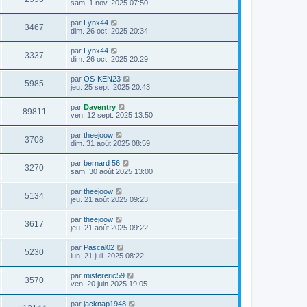
sam. 1 nov. 2025 07:50
par
Lynx44
3467
dim. 26 oct. 2025 20:34
par
Lynx44
3337
dim. 26 oct. 2025 20:29
par
OS-KEN23
5985
jeu. 25 sept. 2025 20:43
par
Daventry
89811
ven. 12 sept. 2025 13:50
par
theejoow
3708
dim. 31 août 2025 08:59
par
bernard 56
3270
sam. 30 août 2025 13:00
par
theejoow
5134
jeu. 21 août 2025 09:23
par
theejoow
3617
jeu. 21 août 2025 09:22
par
Pascal02
5230
lun. 21 juil. 2025 08:22
par
mistereric59
3570
ven. 20 juin 2025 19:05
par
jacknap1948