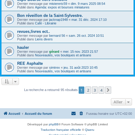
Dernier message par
mistereric59
«
dim. 9 mars 2025 08:54
Publié dans
Agenda: expos et bourses miniatures
Bon réveillon de la Saint-Sylvestre.
Dernier message par
jacknap1948
«
mar. 31 déc. 2024 17:10
Publié dans
Café - Librairie
revues,livres ect..
Dernier message par
bernard 56
«
sam. 26 oct. 2024 10:51
Publié dans
Liens divers
hauler
Dernier message par
gérard
«
mer. 15 nov. 2023 21:57
Publié dans
Nouveautés, vos boutiques et artisans
REE Asphalte
Dernier message par
simtrex
«
jeu. 31 août 2023 10:45
Publié dans
Nouveautés, vos boutiques et artisans
1
2
3
4
Suivant
La recherche a retourné 95 résultats
Aller
Accueil
Accueil du forum
Fuseau horaire sur
UTC+02:00
Développé par
phpBB
® Forum Software © phpBB Limited
Traduction française officielle
©
Qiaeru