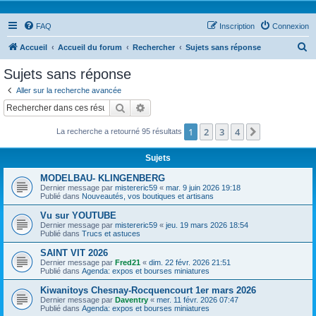
FAQ
Inscription
Connexion
R
Accueil
Accueil du forum
Rechercher
Sujets sans réponse
e
Sujets sans réponse
c
Aller sur la recherche avancée
h
Rechercher
Recherche avancée
e
1
2
3
4
Suivant
La recherche a retourné 95 résultats
r
c
Sujets
h
MODELBAU- KLINGENBERG
e
Dernier message par
mistereric59
«
mar. 9 juin 2026 19:18
Publié dans
Nouveautés, vos boutiques et artisans
r
Vu sur YOUTUBE
Dernier message par
mistereric59
«
jeu. 19 mars 2026 18:54
Publié dans
Trucs et astuces
SAINT VIT 2026
Dernier message par
Fred21
«
dim. 22 févr. 2026 21:51
Publié dans
Agenda: expos et bourses miniatures
Kiwanitoys Chesnay-Rocquencourt 1er mars 2026
Dernier message par
Daventry
«
mer. 11 févr. 2026 07:47
Publié dans
Agenda: expos et bourses miniatures