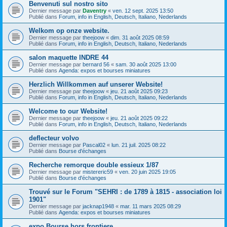
Benvenuti sul nostro sito
Dernier message par
Daventry
«
ven. 12 sept. 2025 13:50
Publié dans
Forum, info in English, Deutsch, Italiano, Nederlands
Welkom op onze website.
Dernier message par
theejoow
«
dim. 31 août 2025 08:59
Publié dans
Forum, info in English, Deutsch, Italiano, Nederlands
salon maquette INDRE 44
Dernier message par
bernard 56
«
sam. 30 août 2025 13:00
Publié dans
Agenda: expos et bourses miniatures
Herzlich Willkommen auf unserer Website!
Dernier message par
theejoow
«
jeu. 21 août 2025 09:23
Publié dans
Forum, info in English, Deutsch, Italiano, Nederlands
Welcome to our Website!
Dernier message par
theejoow
«
jeu. 21 août 2025 09:22
Publié dans
Forum, info in English, Deutsch, Italiano, Nederlands
deflecteur volvo
Dernier message par
Pascal02
«
lun. 21 juil. 2025 08:22
Publié dans
Bourse d'échanges
Recherche remorque double essieux 1/87
Dernier message par
mistereric59
«
ven. 20 juin 2025 19:05
Publié dans
Bourse d'échanges
Trouvé sur le Forum "SEHRI : de 1789 à 1815 - association loi
1901"
Dernier message par
jacknap1948
«
mar. 11 mars 2025 08:29
Publié dans
Agenda: expos et bourses miniatures
expo Bourse hors frontiere