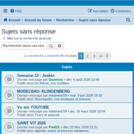
FAQ
Inscription
Connexion
R
Accueil
Accueil du forum
Rechercher
Sujets sans réponse
e
Sujets sans réponse
c
Aller sur la recherche avancée
h
Rechercher
Recherche avancée
e
1
2
3
4
Suivant
La recherche a retourné 96 résultats
r
c
Sujets
h
Semaine 33 : Joskin
e
Dernier message par
Daventry
«
dim. 9 août 2026 10:49
Publié dans
Un thème, vos modèles
r
MODELBAU- KLINGENBERG
Dernier message par
mistereric59
«
mar. 9 juin 2026 19:18
Publié dans
Nouveautés, vos boutiques et artisans
Vu sur YOUTUBE
Dernier message par
mistereric59
«
jeu. 19 mars 2026 18:54
Publié dans
Trucs et astuces
SAINT VIT 2026
Dernier message par
Fred21
«
dim. 22 févr. 2026 21:51
Publié dans
Agenda: expos et bourses miniatures