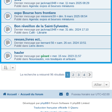
Dernier message par
jacknap1948
«
mar. 11 mars 2025 08:29
Publié dans
Agenda: expos et bourses miniatures
expo Bourse hors frontiere
Dernier message par
mistereric59
«
dim. 9 mars 2025 08:54
Publié dans
Agenda: expos et bourses miniatures
Bon réveillon de la Saint-Sylvestre.
Dernier message par
jacknap1948
«
mar. 31 déc. 2024 17:10
Publié dans
Café - Librairie
revues,livres ect..
Dernier message par
bernard 56
«
sam. 26 oct. 2024 10:51
Publié dans
Liens divers
hauler
Dernier message par
gérard
«
mer. 15 nov. 2023 21:57
Publié dans
Nouveautés, vos boutiques et artisans
1
2
3
4
Suivant
La recherche a retourné 96 résultats
Aller
Accueil
Accueil du forum
Fuseau horaire sur
UTC+02:00
Développé par
phpBB
® Forum Software © phpBB Limited
Traduction française officielle
©
Qiaeru