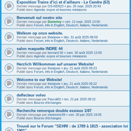
Exposition Trains d’ici et d’ailleurs - Le Cendre (63)
Dernier message par
OS-KEN23
«
jeu. 25 sept. 2025 20:43
Publié dans
Agenda: expos et bourses miniatures
Benvenuti sul nostro sito
Dernier message par
Daventry
«
ven. 12 sept. 2025 13:50
Publié dans
Forum, info in English, Deutsch, Italiano, Nederlands
Welkom op onze website.
Dernier message par
theejoow
«
dim. 31 août 2025 08:59
Publié dans
Forum, info in English, Deutsch, Italiano, Nederlands
salon maquette INDRE 44
Dernier message par
bernard 56
«
sam. 30 août 2025 13:00
Publié dans
Agenda: expos et bourses miniatures
Herzlich Willkommen auf unserer Website!
Dernier message par
theejoow
«
jeu. 21 août 2025 09:23
Publié dans
Forum, info in English, Deutsch, Italiano, Nederlands
Welcome to our Website!
Dernier message par
theejoow
«
jeu. 21 août 2025 09:22
Publié dans
Forum, info in English, Deutsch, Italiano, Nederlands
deflecteur volvo
Dernier message par
Pascal02
«
lun. 21 juil. 2025 08:22
Publié dans
Bourse d'échanges
Recherche remorque double essieux 1/87
Dernier message par
mistereric59
«
ven. 20 juin 2025 19:05
Publié dans
Bourse d'échanges
Trouvé sur le Forum "SEHRI : de 1789 à 1815 - association loi
1901"