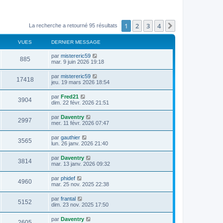
1
2
3
4
Suivant
La recherche a retourné 95 résultats
VUES
DERNIER MESSAGE
par
mistereric59
885
mar. 9 juin 2026 19:18
par
mistereric59
17418
jeu. 19 mars 2026 18:54
par
Fred21
3904
dim. 22 févr. 2026 21:51
par
Daventry
2997
mer. 11 févr. 2026 07:47
par
gauthier
3565
lun. 26 janv. 2026 21:40
par
Daventry
3814
mar. 13 janv. 2026 09:32
par
phidef
4960
mar. 25 nov. 2025 22:38
par
frantal
5152
dim. 23 nov. 2025 17:50
par
Daventry
2605