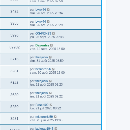
sam. 1 nov. 2025 07:50
par
Lynx44
3482
dim. 26 oct. 2025 20:34
par
Lynx44
3355
dim. 26 oct. 2025 20:29
par
OS-KEN23
5996
jeu. 25 sept. 2025 20:43
par
Daventry
89982
ven. 12 sept. 2025 13:50
par
theejoow
3716
dim. 31 août 2025 08:59
par
bernard 56
3281
sam. 30 août 2025 13:00
par
theejoow
5141
jeu. 21 août 2025 09:23
par
theejoow
3630
jeu. 21 août 2025 09:22
par
Pascal02
5250
lun. 21 juil. 2025 08:22
par
mistereric59
3581
ven. 20 juin 2025 19:05
par
jacknap1948