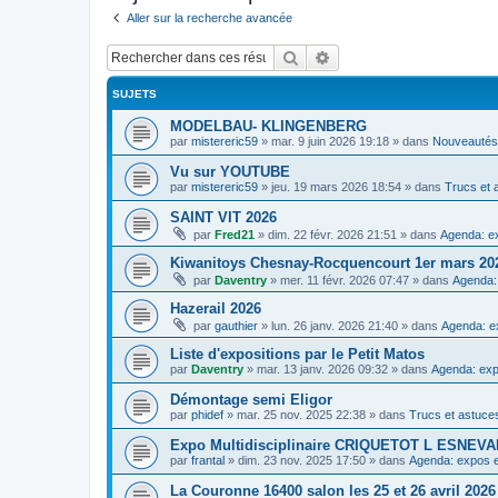
Aller sur la recherche avancée
Rechercher
Recherche avancée
SUJETS
MODELBAU- KLINGENBERG
par
mistereric59
»
mar. 9 juin 2026 19:18
» dans
Nouveautés,
Vu sur YOUTUBE
par
mistereric59
»
jeu. 19 mars 2026 18:54
» dans
Trucs et 
SAINT VIT 2026
par
Fred21
»
dim. 22 févr. 2026 21:51
» dans
Agenda: ex
Kiwanitoys Chesnay-Rocquencourt 1er mars 20
par
Daventry
»
mer. 11 févr. 2026 07:47
» dans
Agenda:
Hazerail 2026
par
gauthier
»
lun. 26 janv. 2026 21:40
» dans
Agenda: e
Liste d'expositions par le Petit Matos
par
Daventry
»
mar. 13 janv. 2026 09:32
» dans
Agenda: exp
Démontage semi Eligor
par
phidef
»
mar. 25 nov. 2025 22:38
» dans
Trucs et astuce
Expo Multidisciplinaire CRIQUETOT L ESNE
par
frantal
»
dim. 23 nov. 2025 17:50
» dans
Agenda: expos e
La Couronne 16400 salon les 25 et 26 avril 2026