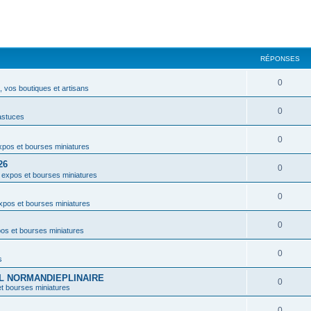
RÉPONSES
0
 vos boutiques et artisans
0
astuces
0
pos et bourses miniatures
26
0
 expos et bourses miniatures
0
xpos et bourses miniatures
0
os et bourses miniatures
0
s
VAL NORMANDIEPLINAIRE
0
t bourses miniatures
0