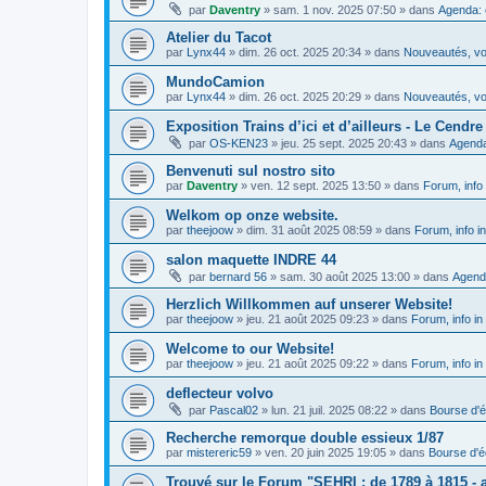
par
Daventry
»
sam. 1 nov. 2025 07:50
» dans
Agenda: 
Atelier du Tacot
par
Lynx44
»
dim. 26 oct. 2025 20:34
» dans
Nouveautés, vos
MundoCamion
par
Lynx44
»
dim. 26 oct. 2025 20:29
» dans
Nouveautés, vos
Exposition Trains d’ici et d’ailleurs - Le Cendre 
par
OS-KEN23
»
jeu. 25 sept. 2025 20:43
» dans
Agenda
Benvenuti sul nostro sito
par
Daventry
»
ven. 12 sept. 2025 13:50
» dans
Forum, info 
Welkom op onze website.
par
theejoow
»
dim. 31 août 2025 08:59
» dans
Forum, info i
salon maquette INDRE 44
par
bernard 56
»
sam. 30 août 2025 13:00
» dans
Agend
Herzlich Willkommen auf unserer Website!
par
theejoow
»
jeu. 21 août 2025 09:23
» dans
Forum, info in
Welcome to our Website!
par
theejoow
»
jeu. 21 août 2025 09:22
» dans
Forum, info in
deflecteur volvo
par
Pascal02
»
lun. 21 juil. 2025 08:22
» dans
Bourse d'
Recherche remorque double essieux 1/87
par
mistereric59
»
ven. 20 juin 2025 19:05
» dans
Bourse d'
Trouvé sur le Forum "SEHRI : de 1789 à 1815 - a