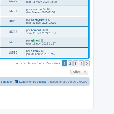
12150
mar. 11 mars 2025 08:29
par
mistereric59
13727
dim. 9 mars 2025 08:54
par
jacknap1948
18845
mar. 31 déc. 2024 17:10
par
bernard 56
15208
sam. 26 oct. 2024 10:51
par
gérard
14700
mer. 15 nov. 2023 21:57
par
simtrex
18539
jeu. 31 août 2023 10:45
1
2
3
4
Suivant
La recherche a retourné 95 résultats
Aller
 contacter
Supprimer les cookies
Fuseau horaire sur
UTC+02:00