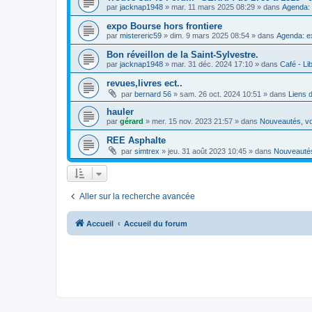
par
jacknap1948
»
mar. 11 mars 2025 08:29
» dans
Agenda: 
expo Bourse hors frontiere
par
mistereric59
»
dim. 9 mars 2025 08:54
» dans
Agenda: e
Bon réveillon de la Saint-Sylvestre.
par
jacknap1948
»
mar. 31 déc. 2024 17:10
» dans
Café - Lib
revues,livres ect..
par
bernard 56
»
sam. 26 oct. 2024 10:51
» dans
Liens 
hauler
par
gérard
»
mer. 15 nov. 2023 21:57
» dans
Nouveautés, vo
REE Asphalte
par
simtrex
»
jeu. 31 août 2023 10:45
» dans
Nouveautés
Aller sur la recherche avancée
Accueil
Accueil du forum