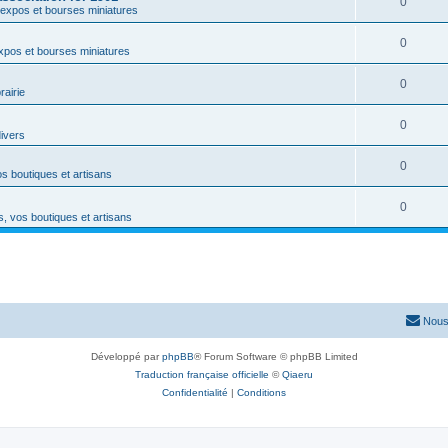
0
expos et bourses miniatures
0
xpos et bourses miniatures
0
rairie
0
divers
0
s boutiques et artisans
0
, vos boutiques et artisans
Nous
Développé par
phpBB
® Forum Software © phpBB Limited
Traduction française officielle
©
Qiaeru
Confidentialité
|
Conditions