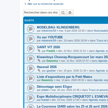
Aller sur la recherche avancée
Rechercher
Recherche avancée
SUJETS
MODELBAU- KLINGENBERG
par
mistereric59
»
mar. 9 juin 2026 19:18
» dans
Nouveautés,
Vu sur YOUTUBE
par
mistereric59
»
jeu. 19 mars 2026 18:54
» dans
Trucs et 
SAINT VIT 2026
par
Fred21
»
dim. 22 févr. 2026 21:51
» dans
Agenda: ex
Kiwanitoys Chesnay-Rocquencourt 1er mars 20
par
Daventry
»
mer. 11 févr. 2026 07:47
» dans
Agenda:
Hazerail 2026
par
gauthier
»
lun. 26 janv. 2026 21:40
» dans
Agenda: e
Liste d'expositions par le Petit Matos
par
Daventry
»
mar. 13 janv. 2026 09:32
» dans
Agenda: exp
Démontage semi Eligor
par
phidef
»
mar. 25 nov. 2025 22:38
» dans
Trucs et astuce
Expo Multidisciplinaire CRIQUETOT L ESNE
par
frantal
»
dim. 23 nov. 2025 17:50
» dans
Agenda: expos e
La Couronne 16400 salon les 25 et 26 avril 2026