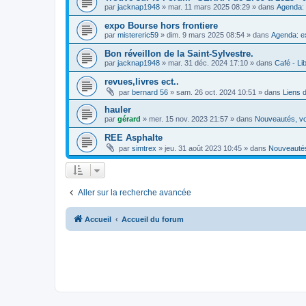
par
jacknap1948
»
mar. 11 mars 2025 08:29
» dans
Agenda: 
expo Bourse hors frontiere
par
mistereric59
»
dim. 9 mars 2025 08:54
» dans
Agenda: e
Bon réveillon de la Saint-Sylvestre.
par
jacknap1948
»
mar. 31 déc. 2024 17:10
» dans
Café - Lib
revues,livres ect..
par
bernard 56
»
sam. 26 oct. 2024 10:51
» dans
Liens 
hauler
par
gérard
»
mer. 15 nov. 2023 21:57
» dans
Nouveautés, vo
REE Asphalte
par
simtrex
»
jeu. 31 août 2023 10:45
» dans
Nouveautés
Aller sur la recherche avancée
Accueil
Accueil du forum