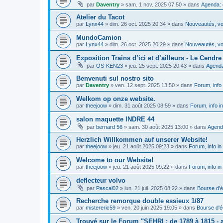
par
Daventry
»
sam. 1 nov. 2025 07:50
» dans
Agenda: 
Atelier du Tacot
par
Lynx44
»
dim. 26 oct. 2025 20:34
» dans
Nouveautés, vos
MundoCamion
par
Lynx44
»
dim. 26 oct. 2025 20:29
» dans
Nouveautés, vos
Exposition Trains d’ici et d’ailleurs - Le Cendre 
par
OS-KEN23
»
jeu. 25 sept. 2025 20:43
» dans
Agenda
Benvenuti sul nostro sito
par
Daventry
»
ven. 12 sept. 2025 13:50
» dans
Forum, info 
Welkom op onze website.
par
theejoow
»
dim. 31 août 2025 08:59
» dans
Forum, info i
salon maquette INDRE 44
par
bernard 56
»
sam. 30 août 2025 13:00
» dans
Agend
Herzlich Willkommen auf unserer Website!
par
theejoow
»
jeu. 21 août 2025 09:23
» dans
Forum, info in
Welcome to our Website!
par
theejoow
»
jeu. 21 août 2025 09:22
» dans
Forum, info in
deflecteur volvo
par
Pascal02
»
lun. 21 juil. 2025 08:22
» dans
Bourse d'
Recherche remorque double essieux 1/87
par
mistereric59
»
ven. 20 juin 2025 19:05
» dans
Bourse d'
Trouvé sur le Forum "SEHRI : de 1789 à 1815 - a