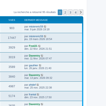
1
2
3
4
Suivant
La recherche a retourné 95 résultats
VUES
DERNIER MESSAGE
par
mistereric59
903
mar. 9 juin 2026 19:18
par
mistereric59
17447
jeu. 19 mars 2026 18:54
par
Fred21
3929
dim. 22 févr. 2026 21:51
par
Daventry
3019
mer. 11 févr. 2026 07:47
par
gauthier
3589
lun. 26 janv. 2026 21:40
par
Daventry
3840
mar. 13 janv. 2026 09:32
par
phidef
4987
mar. 25 nov. 2025 22:38
par
frantal
5174
dim. 23 nov. 2025 17:50
par
Daventry
2635