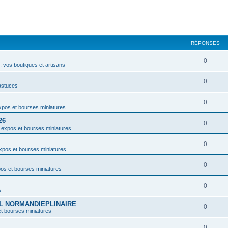
RÉPONSES
0
 vos boutiques et artisans
0
astuces
0
pos et bourses miniatures
26
0
 expos et bourses miniatures
0
xpos et bourses miniatures
0
os et bourses miniatures
0
s
VAL NORMANDIEPLINAIRE
0
t bourses miniatures
0