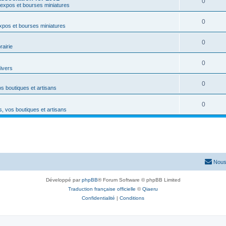
0
expos et bourses miniatures
0
xpos et bourses miniatures
0
rairie
0
divers
0
s boutiques et artisans
0
, vos boutiques et artisans
Nous
Développé par
phpBB
® Forum Software © phpBB Limited
Traduction française officielle
©
Qiaeru
Confidentialité
|
Conditions