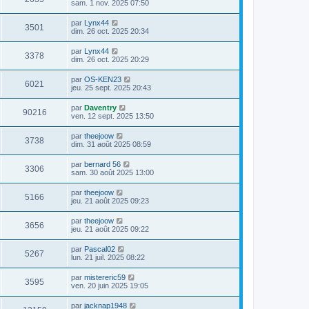
sam. 1 nov. 2025 07:50
par
Lynx44
3501
dim. 26 oct. 2025 20:34
par
Lynx44
3378
dim. 26 oct. 2025 20:29
par
OS-KEN23
6021
jeu. 25 sept. 2025 20:43
par
Daventry
90216
ven. 12 sept. 2025 13:50
par
theejoow
3738
dim. 31 août 2025 08:59
par
bernard 56
3306
sam. 30 août 2025 13:00
par
theejoow
5166
jeu. 21 août 2025 09:23
par
theejoow
3656
jeu. 21 août 2025 09:22
par
Pascal02
5267
lun. 21 juil. 2025 08:22
par
mistereric59
3595
ven. 20 juin 2025 19:05
par
jacknap1948