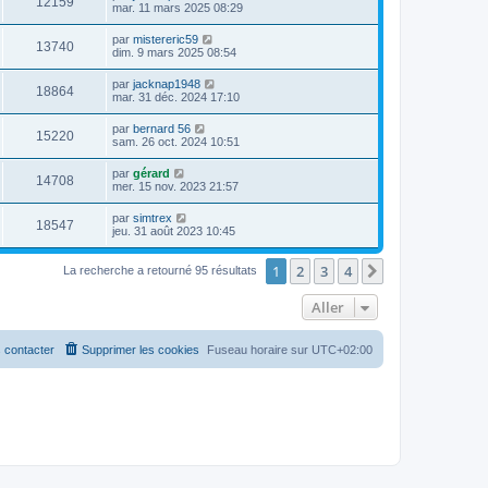
12159
mar. 11 mars 2025 08:29
par
mistereric59
13740
dim. 9 mars 2025 08:54
par
jacknap1948
18864
mar. 31 déc. 2024 17:10
par
bernard 56
15220
sam. 26 oct. 2024 10:51
par
gérard
14708
mer. 15 nov. 2023 21:57
par
simtrex
18547
jeu. 31 août 2023 10:45
1
2
3
4
Suivant
La recherche a retourné 95 résultats
Aller
 contacter
Supprimer les cookies
Fuseau horaire sur
UTC+02:00