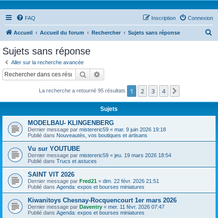
FAQ
Inscription
Connexion
R
Accueil
Accueil du forum
Rechercher
Sujets sans réponse
e
Sujets sans réponse
c
Aller sur la recherche avancée
h
Rechercher
Recherche avancée
e
1
2
3
4
Suivant
La recherche a retourné 95 résultats
r
c
Sujets
h
MODELBAU- KLINGENBERG
e
Dernier message par
mistereric59
«
mar. 9 juin 2026 19:18
Publié dans
Nouveautés, vos boutiques et artisans
r
Vu sur YOUTUBE
Dernier message par
mistereric59
«
jeu. 19 mars 2026 18:54
Publié dans
Trucs et astuces
SAINT VIT 2026
Dernier message par
Fred21
«
dim. 22 févr. 2026 21:51
Publié dans
Agenda: expos et bourses miniatures
Kiwanitoys Chesnay-Rocquencourt 1er mars 2026
Dernier message par
Daventry
«
mer. 11 févr. 2026 07:47
Publié dans
Agenda: expos et bourses miniatures