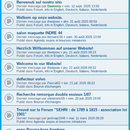
Benvenuti sul nostro sito
Dernier message par
Daventry
«
ven. 12 sept. 2025 13:50
Publié dans
Forum, info in English, Deutsch, Italiano, Nederlands
Welkom op onze website.
Dernier message par
theejoow
«
dim. 31 août 2025 08:59
Publié dans
Forum, info in English, Deutsch, Italiano, Nederlands
salon maquette INDRE 44
Dernier message par
bernard 56
«
sam. 30 août 2025 13:00
Publié dans
Agenda: expos et bourses miniatures
Herzlich Willkommen auf unserer Website!
Dernier message par
theejoow
«
jeu. 21 août 2025 09:23
Publié dans
Forum, info in English, Deutsch, Italiano, Nederlands
Welcome to our Website!
Dernier message par
theejoow
«
jeu. 21 août 2025 09:22
Publié dans
Forum, info in English, Deutsch, Italiano, Nederlands
deflecteur volvo
Dernier message par
Pascal02
«
lun. 21 juil. 2025 08:22
Publié dans
Bourse d'échanges
Recherche remorque double essieux 1/87
Dernier message par
mistereric59
«
ven. 20 juin 2025 19:05
Publié dans
Bourse d'échanges
Trouvé sur le Forum "SEHRI : de 1789 à 1815 - association loi
1901"
Dernier message par
jacknap1948
«
mar. 11 mars 2025 08:29
Publié dans
Agenda: expos et bourses miniatures
expo Bourse hors frontiere