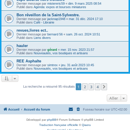
Dernier message par
mistereric59
«
dim. 9 mars 2025 08:54
Publié dans
Agenda: expos et bourses miniatures
Bon réveillon de la Saint-Sylvestre.
Dernier message par
jacknap1948
«
mar. 31 déc. 2024 17:10
Publié dans
Café - Librairie
revues,livres ect..
Dernier message par
bernard 56
«
sam. 26 oct. 2024 10:51
Publié dans
Liens divers
hauler
Dernier message par
gérard
«
mer. 15 nov. 2023 21:57
Publié dans
Nouveautés, vos boutiques et artisans
REE Asphalte
Dernier message par
simtrex
«
jeu. 31 août 2023 10:45
Publié dans
Nouveautés, vos boutiques et artisans
1
2
3
4
Suivant
La recherche a retourné 95 résultats
Aller
Accueil
Accueil du forum
Fuseau horaire sur
UTC+02:00
Développé par
phpBB
® Forum Software © phpBB Limited
Traduction française officielle
©
Qiaeru