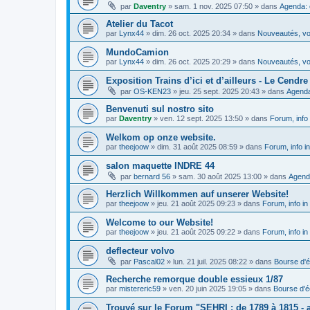
par
Daventry
»
sam. 1 nov. 2025 07:50
» dans
Agenda: 
Atelier du Tacot
par
Lynx44
»
dim. 26 oct. 2025 20:34
» dans
Nouveautés, vos
MundoCamion
par
Lynx44
»
dim. 26 oct. 2025 20:29
» dans
Nouveautés, vos
Exposition Trains d’ici et d’ailleurs - Le Cendre 
par
OS-KEN23
»
jeu. 25 sept. 2025 20:43
» dans
Agenda
Benvenuti sul nostro sito
par
Daventry
»
ven. 12 sept. 2025 13:50
» dans
Forum, info 
Welkom op onze website.
par
theejoow
»
dim. 31 août 2025 08:59
» dans
Forum, info i
salon maquette INDRE 44
par
bernard 56
»
sam. 30 août 2025 13:00
» dans
Agend
Herzlich Willkommen auf unserer Website!
par
theejoow
»
jeu. 21 août 2025 09:23
» dans
Forum, info in
Welcome to our Website!
par
theejoow
»
jeu. 21 août 2025 09:22
» dans
Forum, info in
deflecteur volvo
par
Pascal02
»
lun. 21 juil. 2025 08:22
» dans
Bourse d'
Recherche remorque double essieux 1/87
par
mistereric59
»
ven. 20 juin 2025 19:05
» dans
Bourse d'
Trouvé sur le Forum "SEHRI : de 1789 à 1815 - a