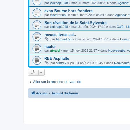
par
jacknap1948
»
mar. 11 mars 2025 08:29
» dans
Agenda: 
expo Bourse hors frontiere
par
mistereric59
»
dim. 9 mars 2025 08:54
» dans
Agenda: e
Bon réveillon de la Saint-Sylvestre.
par
jacknap1948
»
mar. 31 déc. 2024 17:10
» dans
Café - Lib
revues,livres ect..
par
bernard 56
»
sam. 26 oct. 2024 10:51
» dans
Liens 
hauler
par
gérard
»
mer. 15 nov. 2023 21:57
» dans
Nouveautés, vo
REE Asphalte
par
simtrex
»
jeu. 31 août 2023 10:45
» dans
Nouveautés
Aller sur la recherche avancée
Accueil
Accueil du forum