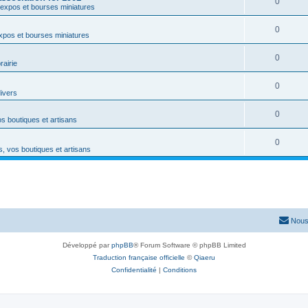
0
expos et bourses miniatures
0
xpos et bourses miniatures
0
rairie
0
divers
0
s boutiques et artisans
0
, vos boutiques et artisans
Nous
Développé par
phpBB
® Forum Software © phpBB Limited
Traduction française officielle
©
Qiaeru
Confidentialité
|
Conditions