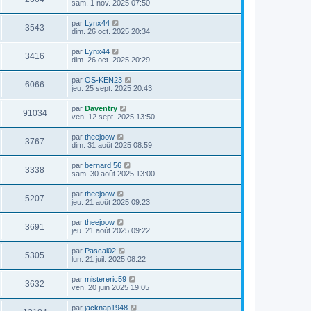
sam. 1 nov. 2025 07:50
par
Lynx44
3543
dim. 26 oct. 2025 20:34
par
Lynx44
3416
dim. 26 oct. 2025 20:29
par
OS-KEN23
6066
jeu. 25 sept. 2025 20:43
par
Daventry
91034
ven. 12 sept. 2025 13:50
par
theejoow
3767
dim. 31 août 2025 08:59
par
bernard 56
3338
sam. 30 août 2025 13:00
par
theejoow
5207
jeu. 21 août 2025 09:23
par
theejoow
3691
jeu. 21 août 2025 09:22
par
Pascal02
5305
lun. 21 juil. 2025 08:22
par
mistereric59
3632
ven. 20 juin 2025 19:05
par
jacknap1948