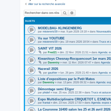
Aller sur la recherche avancée
Rechercher
Recherche avancée
SUJETS
MODELBAU- KLINGENBERG
par
mistereric59
»
mar. 9 juin 2026 19:18
» dans
Nouveautés,
Vu sur YOUTUBE
par
mistereric59
»
jeu. 19 mars 2026 18:54
» dans
Trucs et 
SAINT VIT 2026
par
Fred21
»
dim. 22 févr. 2026 21:51
» dans
Agenda: ex
Kiwanitoys Chesnay-Rocquencourt 1er mars 20
par
Daventry
»
mer. 11 févr. 2026 07:47
» dans
Agenda:
Hazerail 2026
par
gauthier
»
lun. 26 janv. 2026 21:40
» dans
Agenda: e
Liste d'expositions par le Petit Matos
par
Daventry
»
mar. 13 janv. 2026 09:32
» dans
Agenda: exp
Démontage semi Eligor
par
phidef
»
mar. 25 nov. 2025 22:38
» dans
Trucs et astuce
Expo Multidisciplinaire CRIQUETOT L ESNE
par
frantal
»
dim. 23 nov. 2025 17:50
» dans
Agenda: expos e
La Couronne 16400 salon les 25 et 26 avril 2026