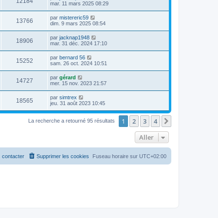
12184
mar. 11 mars 2025 08:29
par
mistereric59
13766
dim. 9 mars 2025 08:54
par
jacknap1948
18906
mar. 31 déc. 2024 17:10
par
bernard 56
15252
sam. 26 oct. 2024 10:51
par
gérard
14727
mer. 15 nov. 2023 21:57
par
simtrex
18565
jeu. 31 août 2023 10:45
1
2
3
4
Suivant
La recherche a retourné 95 résultats
Aller
 contacter
Supprimer les cookies
Fuseau horaire sur
UTC+02:00