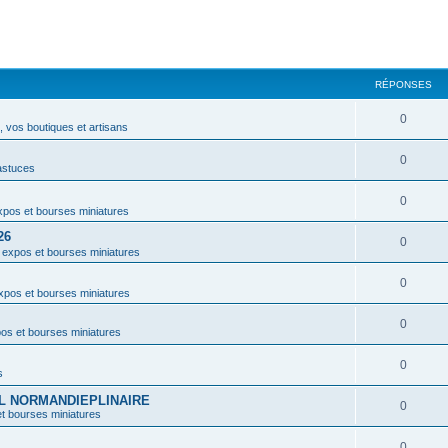
RÉPONSES
0
 vos boutiques et artisans
0
astuces
0
pos et bourses miniatures
26
0
 expos et bourses miniatures
0
xpos et bourses miniatures
0
os et bourses miniatures
0
s
VAL NORMANDIEPLINAIRE
0
t bourses miniatures
0