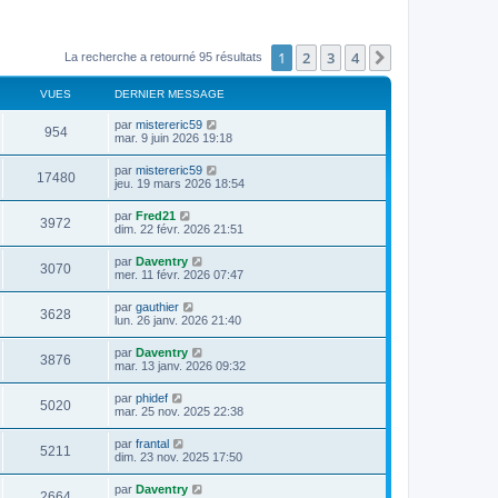
1
2
3
4
Suivant
La recherche a retourné 95 résultats
VUES
DERNIER MESSAGE
par
mistereric59
954
mar. 9 juin 2026 19:18
par
mistereric59
17480
jeu. 19 mars 2026 18:54
par
Fred21
3972
dim. 22 févr. 2026 21:51
par
Daventry
3070
mer. 11 févr. 2026 07:47
par
gauthier
3628
lun. 26 janv. 2026 21:40
par
Daventry
3876
mar. 13 janv. 2026 09:32
par
phidef
5020
mar. 25 nov. 2025 22:38
par
frantal
5211
dim. 23 nov. 2025 17:50
par
Daventry
2664