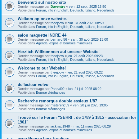
Benvenuti sul nostro sito
Dernier message par
Daventry
«
ven. 12 sept. 2025 13:50
Publié dans
Forum, info in English, Deutsch, Italiano, Nederlands
Welkom op onze website.
Dernier message par
theejoow
«
dim. 31 août 2025 08:59
Publié dans
Forum, info in English, Deutsch, Italiano, Nederlands
salon maquette INDRE 44
Dernier message par
bernard 56
«
sam. 30 août 2025 13:00
Publié dans
Agenda: expos et bourses miniatures
Herzlich Willkommen auf unserer Website!
Dernier message par
theejoow
«
jeu. 21 août 2025 09:23
Publié dans
Forum, info in English, Deutsch, Italiano, Nederlands
Welcome to our Website!
Dernier message par
theejoow
«
jeu. 21 août 2025 09:22
Publié dans
Forum, info in English, Deutsch, Italiano, Nederlands
deflecteur volvo
Dernier message par
Pascal02
«
lun. 21 juil. 2025 08:22
Publié dans
Bourse d'échanges
Recherche remorque double essieux 1/87
Dernier message par
mistereric59
«
ven. 20 juin 2025 19:05
Publié dans
Bourse d'échanges
Trouvé sur le Forum "SEHRI : de 1789 à 1815 - association loi
1901"
Dernier message par
jacknap1948
«
mar. 11 mars 2025 08:29
Publié dans
Agenda: expos et bourses miniatures
expo Bourse hors frontiere