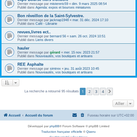
Dernier message par
mistereric59
«
dim. 9 mars 2025 08:54
Publié dans
Agenda: expos et bourses miniatures
Bon réveillon de la Saint-Sylvestre.
Dernier message par
jacknap1948
«
mar. 31 déc. 2024 17:10
Publié dans
Café - Librairie
revues,livres ect..
Dernier message par
bernard 56
«
sam. 26 oct. 2024 10:51
Publié dans
Liens divers
hauler
Dernier message par
gérard
«
mer. 15 nov. 2023 21:57
Publié dans
Nouveautés, vos boutiques et artisans
REE Asphalte
Dernier message par
simtrex
«
jeu. 31 août 2023 10:45
Publié dans
Nouveautés, vos boutiques et artisans
1
2
3
4
Suivant
La recherche a retourné 95 résultats
Aller
Accueil
Accueil du forum
Fuseau horaire sur
UTC+02:00
Développé par
phpBB
® Forum Software © phpBB Limited
Traduction française officielle
©
Qiaeru