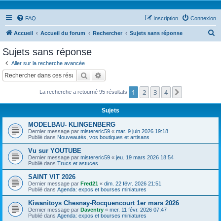
FAQ
Inscription
Connexion
R
Accueil
Accueil du forum
Rechercher
Sujets sans réponse
e
Sujets sans réponse
c
Aller sur la recherche avancée
h
Rechercher
Recherche avancée
e
1
2
3
4
Suivant
La recherche a retourné 95 résultats
r
c
Sujets
h
MODELBAU- KLINGENBERG
e
Dernier message par
mistereric59
«
mar. 9 juin 2026 19:18
Publié dans
Nouveautés, vos boutiques et artisans
r
Vu sur YOUTUBE
Dernier message par
mistereric59
«
jeu. 19 mars 2026 18:54
Publié dans
Trucs et astuces
SAINT VIT 2026
Dernier message par
Fred21
«
dim. 22 févr. 2026 21:51
Publié dans
Agenda: expos et bourses miniatures
Kiwanitoys Chesnay-Rocquencourt 1er mars 2026
Dernier message par
Daventry
«
mer. 11 févr. 2026 07:47
Publié dans
Agenda: expos et bourses miniatures