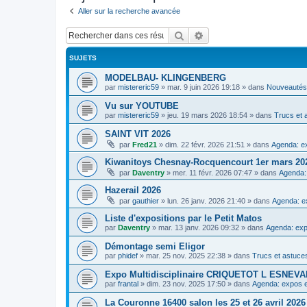
Aller sur la recherche avancée
Rechercher
Recherche avancée
SUJETS
MODELBAU- KLINGENBERG
par
mistereric59
»
mar. 9 juin 2026 19:18
» dans
Nouveautés,
Vu sur YOUTUBE
par
mistereric59
»
jeu. 19 mars 2026 18:54
» dans
Trucs et 
SAINT VIT 2026
par
Fred21
»
dim. 22 févr. 2026 21:51
» dans
Agenda: ex
Kiwanitoys Chesnay-Rocquencourt 1er mars 20
par
Daventry
»
mer. 11 févr. 2026 07:47
» dans
Agenda:
Hazerail 2026
par
gauthier
»
lun. 26 janv. 2026 21:40
» dans
Agenda: e
Liste d'expositions par le Petit Matos
par
Daventry
»
mar. 13 janv. 2026 09:32
» dans
Agenda: exp
Démontage semi Eligor
par
phidef
»
mar. 25 nov. 2025 22:38
» dans
Trucs et astuce
Expo Multidisciplinaire CRIQUETOT L ESNE
par
frantal
»
dim. 23 nov. 2025 17:50
» dans
Agenda: expos e
La Couronne 16400 salon les 25 et 26 avril 2026