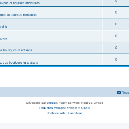
0
expos et bourses miniatures
0
xpos et bourses miniatures
0
rairie
0
divers
0
s boutiques et artisans
0
, vos boutiques et artisans
Nous
Développé par
phpBB
® Forum Software © phpBB Limited
Traduction française officielle
©
Qiaeru
Confidentialité
|
Conditions