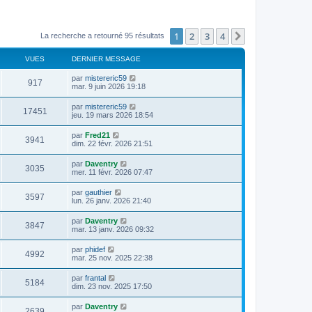
1
2
3
4
Suivant
La recherche a retourné 95 résultats
VUES
DERNIER MESSAGE
par
mistereric59
917
mar. 9 juin 2026 19:18
par
mistereric59
17451
jeu. 19 mars 2026 18:54
par
Fred21
3941
dim. 22 févr. 2026 21:51
par
Daventry
3035
mer. 11 févr. 2026 07:47
par
gauthier
3597
lun. 26 janv. 2026 21:40
par
Daventry
3847
mar. 13 janv. 2026 09:32
par
phidef
4992
mar. 25 nov. 2025 22:38
par
frantal
5184
dim. 23 nov. 2025 17:50
par
Daventry
2639