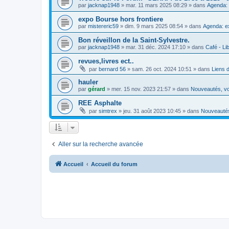
par
jacknap1948
»
mar. 11 mars 2025 08:29
» dans
Agenda: 
expo Bourse hors frontiere
par
mistereric59
»
dim. 9 mars 2025 08:54
» dans
Agenda: e
Bon réveillon de la Saint-Sylvestre.
par
jacknap1948
»
mar. 31 déc. 2024 17:10
» dans
Café - Lib
revues,livres ect..
par
bernard 56
»
sam. 26 oct. 2024 10:51
» dans
Liens 
hauler
par
gérard
»
mer. 15 nov. 2023 21:57
» dans
Nouveautés, vo
REE Asphalte
par
simtrex
»
jeu. 31 août 2023 10:45
» dans
Nouveautés
Aller sur la recherche avancée
Accueil
Accueil du forum