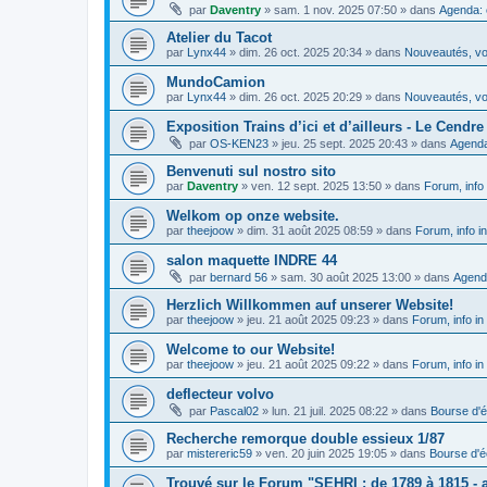
par
Daventry
»
sam. 1 nov. 2025 07:50
» dans
Agenda: 
Atelier du Tacot
par
Lynx44
»
dim. 26 oct. 2025 20:34
» dans
Nouveautés, vos
MundoCamion
par
Lynx44
»
dim. 26 oct. 2025 20:29
» dans
Nouveautés, vos
Exposition Trains d’ici et d’ailleurs - Le Cendre 
par
OS-KEN23
»
jeu. 25 sept. 2025 20:43
» dans
Agenda
Benvenuti sul nostro sito
par
Daventry
»
ven. 12 sept. 2025 13:50
» dans
Forum, info 
Welkom op onze website.
par
theejoow
»
dim. 31 août 2025 08:59
» dans
Forum, info i
salon maquette INDRE 44
par
bernard 56
»
sam. 30 août 2025 13:00
» dans
Agend
Herzlich Willkommen auf unserer Website!
par
theejoow
»
jeu. 21 août 2025 09:23
» dans
Forum, info in
Welcome to our Website!
par
theejoow
»
jeu. 21 août 2025 09:22
» dans
Forum, info in
deflecteur volvo
par
Pascal02
»
lun. 21 juil. 2025 08:22
» dans
Bourse d'
Recherche remorque double essieux 1/87
par
mistereric59
»
ven. 20 juin 2025 19:05
» dans
Bourse d'
Trouvé sur le Forum "SEHRI : de 1789 à 1815 - a