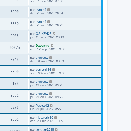
sam. 1 nov. 2025 07:50
par
Lynx44
3509
dim. 26 oct. 2025 20:34
par
Lynx44
3380
dim. 26 oct. 2025 20:29
par
OS-KEN23
6028
jeu. 25 sept. 2025 20:43
par
Daventry
90375
ven. 12 sept. 2025 13:50
par
theejoow
3743
dim. 31 août 2025 08:59
par
bernard 56
3309
sam. 30 août 2025 13:00
par
theejoow
5173
jeu. 21 août 2025 09:23
par
theejoow
3661
jeu. 21 août 2025 09:22
par
Pascal02
5276
lun. 21 juil. 2025 08:22
par
mistereric59
3601
ven. 20 juin 2025 19:05
par
jacknap1948