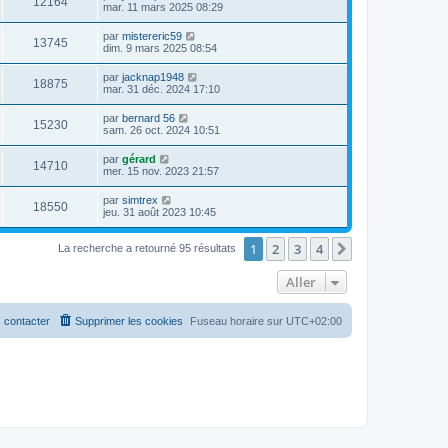
12164
mar. 11 mars 2025 08:29
par
mistereric59
13745
dim. 9 mars 2025 08:54
par
jacknap1948
18875
mar. 31 déc. 2024 17:10
par
bernard 56
15230
sam. 26 oct. 2024 10:51
par
gérard
14710
mer. 15 nov. 2023 21:57
par
simtrex
18550
jeu. 31 août 2023 10:45
1
2
3
4
Suivant
La recherche a retourné 95 résultats
Aller
 contacter
Supprimer les cookies
Fuseau horaire sur
UTC+02:00