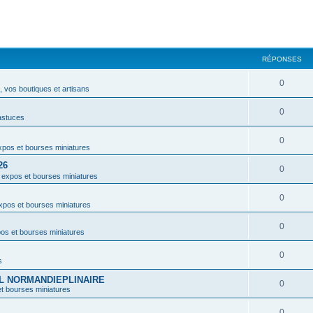
RÉPONSES
0
 vos boutiques et artisans
0
astuces
0
pos et bourses miniatures
26
0
 expos et bourses miniatures
0
xpos et bourses miniatures
0
os et bourses miniatures
0
s
VAL NORMANDIEPLINAIRE
0
t bourses miniatures
0