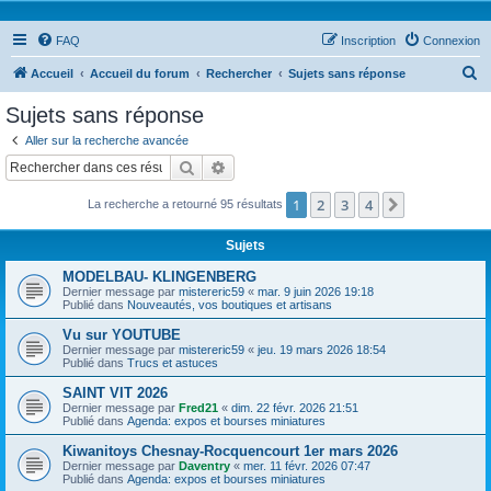
FAQ
Inscription
Connexion
R
Accueil
Accueil du forum
Rechercher
Sujets sans réponse
e
Sujets sans réponse
c
Aller sur la recherche avancée
h
Rechercher
Recherche avancée
e
1
2
3
4
Suivant
La recherche a retourné 95 résultats
r
c
Sujets
h
MODELBAU- KLINGENBERG
e
Dernier message par
mistereric59
«
mar. 9 juin 2026 19:18
Publié dans
Nouveautés, vos boutiques et artisans
r
Vu sur YOUTUBE
Dernier message par
mistereric59
«
jeu. 19 mars 2026 18:54
Publié dans
Trucs et astuces
SAINT VIT 2026
Dernier message par
Fred21
«
dim. 22 févr. 2026 21:51
Publié dans
Agenda: expos et bourses miniatures
Kiwanitoys Chesnay-Rocquencourt 1er mars 2026
Dernier message par
Daventry
«
mer. 11 févr. 2026 07:47
Publié dans
Agenda: expos et bourses miniatures