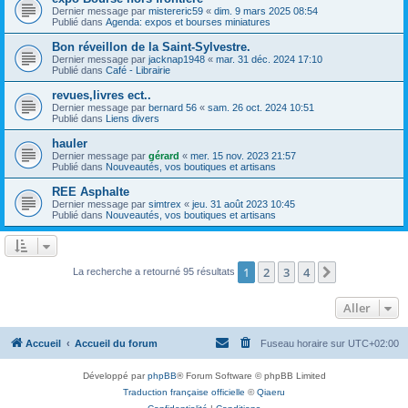
Dernier message par
mistereric59
«
dim. 9 mars 2025 08:54
Publié dans
Agenda: expos et bourses miniatures
Bon réveillon de la Saint-Sylvestre.
Dernier message par
jacknap1948
«
mar. 31 déc. 2024 17:10
Publié dans
Café - Librairie
revues,livres ect..
Dernier message par
bernard 56
«
sam. 26 oct. 2024 10:51
Publié dans
Liens divers
hauler
Dernier message par
gérard
«
mer. 15 nov. 2023 21:57
Publié dans
Nouveautés, vos boutiques et artisans
REE Asphalte
Dernier message par
simtrex
«
jeu. 31 août 2023 10:45
Publié dans
Nouveautés, vos boutiques et artisans
1
2
3
4
Suivant
La recherche a retourné 95 résultats
Aller
Accueil
Accueil du forum
Fuseau horaire sur
UTC+02:00
Développé par
phpBB
® Forum Software © phpBB Limited
Traduction française officielle
©
Qiaeru