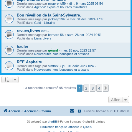
Dernier message par
mistereric59
«
dim. 9 mars 2025 08:54
Publié dans
Agenda: expos et bourses miniatures
Bon réveillon de la Saint-Sylvestre.
Dernier message par
jacknap1948
«
mar. 31 déc. 2024 17:10
Publié dans
Café - Librairie
revues,livres ect..
Dernier message par
bernard 56
«
sam. 26 oct. 2024 10:51
Publié dans
Liens divers
hauler
Dernier message par
gérard
«
mer. 15 nov. 2023 21:57
Publié dans
Nouveautés, vos boutiques et artisans
REE Asphalte
Dernier message par
simtrex
«
jeu. 31 août 2023 10:45
Publié dans
Nouveautés, vos boutiques et artisans
1
2
3
4
Suivant
La recherche a retourné 95 résultats
Aller
Accueil
Accueil du forum
Fuseau horaire sur
UTC+02:00
Développé par
phpBB
® Forum Software © phpBB Limited
Traduction française officielle
©
Qiaeru