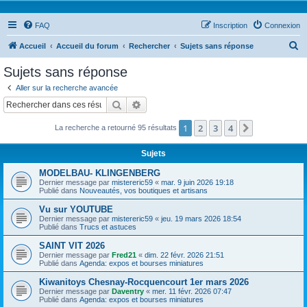
FAQ
Inscription
Connexion
R
Accueil
Accueil du forum
Rechercher
Sujets sans réponse
e
Sujets sans réponse
c
Aller sur la recherche avancée
h
Rechercher
Recherche avancée
e
1
2
3
4
Suivant
La recherche a retourné 95 résultats
r
c
Sujets
h
MODELBAU- KLINGENBERG
e
Dernier message par
mistereric59
«
mar. 9 juin 2026 19:18
Publié dans
Nouveautés, vos boutiques et artisans
r
Vu sur YOUTUBE
Dernier message par
mistereric59
«
jeu. 19 mars 2026 18:54
Publié dans
Trucs et astuces
SAINT VIT 2026
Dernier message par
Fred21
«
dim. 22 févr. 2026 21:51
Publié dans
Agenda: expos et bourses miniatures
Kiwanitoys Chesnay-Rocquencourt 1er mars 2026
Dernier message par
Daventry
«
mer. 11 févr. 2026 07:47
Publié dans
Agenda: expos et bourses miniatures