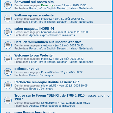
Benvenuti sul nostro sito
Dernier message par
Daventry
«
ven. 12 sept. 2025 13:50
Publié dans
Forum, info in English, Deutsch, Italiano, Nederlands
Welkom op onze website.
Dernier message par
theejoow
«
dim. 31 août 2025 08:59
Publié dans
Forum, info in English, Deutsch, Italiano, Nederlands
salon maquette INDRE 44
Dernier message par
bernard 56
«
sam. 30 août 2025 13:00
Publié dans
Agenda: expos et bourses miniatures
Herzlich Willkommen auf unserer Website!
Dernier message par
theejoow
«
jeu. 21 août 2025 09:23
Publié dans
Forum, info in English, Deutsch, Italiano, Nederlands
Welcome to our Website!
Dernier message par
theejoow
«
jeu. 21 août 2025 09:22
Publié dans
Forum, info in English, Deutsch, Italiano, Nederlands
deflecteur volvo
Dernier message par
Pascal02
«
lun. 21 juil. 2025 08:22
Publié dans
Bourse d'échanges
Recherche remorque double essieux 1/87
Dernier message par
mistereric59
«
ven. 20 juin 2025 19:05
Publié dans
Bourse d'échanges
Trouvé sur le Forum "SEHRI : de 1789 à 1815 - association loi
1901"
Dernier message par
jacknap1948
«
mar. 11 mars 2025 08:29
Publié dans
Agenda: expos et bourses miniatures
expo Bourse hors frontiere