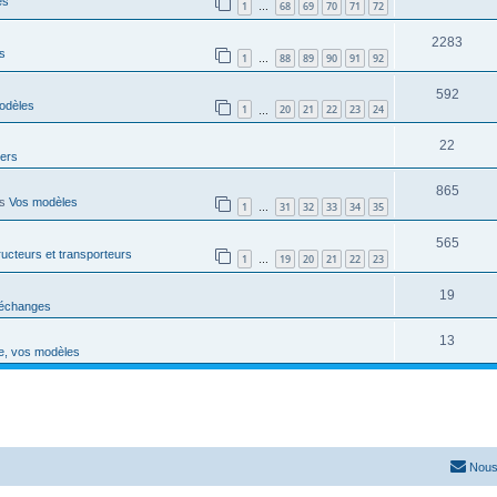
es
1
68
69
70
71
72
…
2283
s
1
88
89
90
91
92
…
592
odèles
1
20
21
22
23
24
…
22
vers
865
ns
Vos modèles
1
31
32
33
34
35
…
565
ucteurs et transporteurs
1
19
20
21
22
23
…
19
'échanges
13
e, vos modèles
Nous