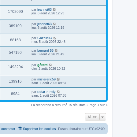
par
jeannot63
1702090
jeu. 6 août 2026 12:23
par
jeannot63
389109
jeu. 6 août 2026 12:19
par
Gazelle14
88168
mer. 5 août 2026 22:48
par
bernard 56
547190
lun. 3 août 2026 21:49
par
gérard
1493294
dim. 2 août 2026 10:32
par
mistereric59
139916
sam. 1 août 2026 09:37
par
radar-o-reily
8984
sam. 1 août 2026 07:38
La recherche a retourné 15 résultats • Page
1
sur
1
Aller
 contacter
Supprimer les cookies
Fuseau horaire sur
UTC+02:00