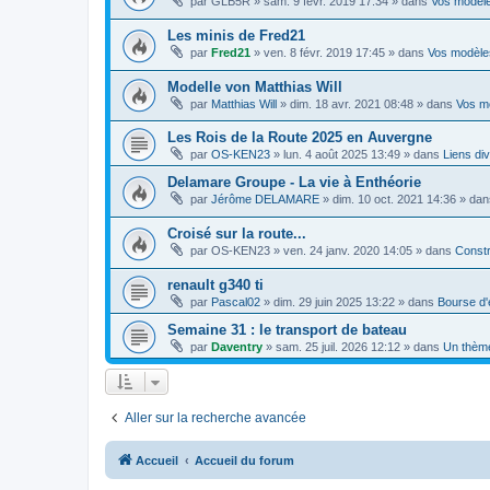
par
GLB5R
»
sam. 9 févr. 2019 17:34
» dans
Vos modèl
Les minis de Fred21
par
Fred21
»
ven. 8 févr. 2019 17:45
» dans
Vos modèle
Modelle von Matthias Will
par
Matthias Will
»
dim. 18 avr. 2021 08:48
» dans
Vos m
Les Rois de la Route 2025 en Auvergne
par
OS-KEN23
»
lun. 4 août 2025 13:49
» dans
Liens di
Delamare Groupe - La vie à Enthéorie
par
Jérôme DELAMARE
»
dim. 10 oct. 2021 14:36
» da
Croisé sur la route...
par
OS-KEN23
»
ven. 24 janv. 2020 14:05
» dans
Constr
renault g340 ti
par
Pascal02
»
dim. 29 juin 2025 13:22
» dans
Bourse d
Semaine 31 : le transport de bateau
par
Daventry
»
sam. 25 juil. 2026 12:12
» dans
Un thèm
Aller sur la recherche avancée
Accueil
Accueil du forum