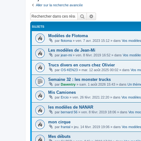
Aller sur la recherche avancée
Rechercher
Recherche avancée
SUJETS
Modèles de Flotoma
par
flotoma
»
ven. 7 avr. 2023 15:12
» dans
Vos modèle
Les modèles de Jean-Mi
par
jean-mi
»
ven. 8 févr. 2019 16:52
» dans
Vos modèle
Trucs divers en cours chez Olivier
par
OS-KEN23
»
mar. 12 août 2025 00:02
» dans
Vos m
Semaine 32 : les monster trucks
par
Daventry
»
sam. 1 août 2026 15:43
» dans
Un thèm
Mis Camiones
par
Ercio
»
ven. 26 févr. 2021 22:20
» dans
Vos modèles
les modèles de NANAR
par
bernard 56
»
ven. 8 févr. 2019 18:06
» dans
Vos mod
mon cirque
par
frantal
»
jeu. 14 févr. 2019 19:06
» dans
Vos modèle
Mes débuts