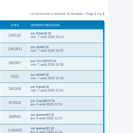
La recherche a retourné 15 résultats • Page
1
sur
1
VUES
DERNIER MESSAGE
par
Eddy68
226132
ven. 7 août 2026 16:14
par
phidef
1461811
ven. 7 août 2026 15:37
par
OS-KEN23
380307
ven. 7 août 2026 15:36
par
phidef
5331
ven. 7 août 2026 15:34
par
frantal
393328
ven. 7 août 2026 12:51
par
Gazelle14
970028
jeu. 6 août 2026 21:51
par
jeannot63
389542
jeu. 6 août 2026 12:27
par
jeannot63
1185555
jeu. 6 août 2026 12:24