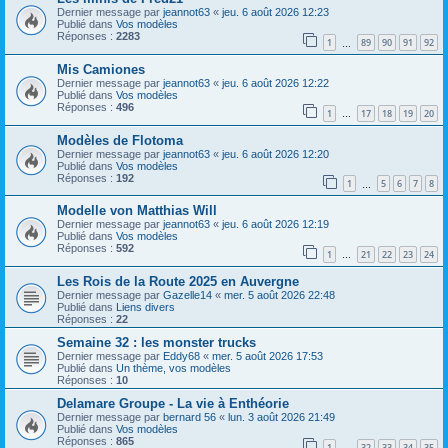
Dernier message par
jeannot63
«
jeu. 6 août 2026 12:23
Publié dans
Vos modèles
Réponses :
2283
1
89
90
91
92
…
Mis Camiones
Dernier message par
jeannot63
«
jeu. 6 août 2026 12:22
Publié dans
Vos modèles
Réponses :
496
1
17
18
19
20
…
Modèles de Flotoma
Dernier message par
jeannot63
«
jeu. 6 août 2026 12:20
Publié dans
Vos modèles
Réponses :
192
1
5
6
7
8
…
Modelle von Matthias Will
Dernier message par
jeannot63
«
jeu. 6 août 2026 12:19
Publié dans
Vos modèles
Réponses :
592
1
21
22
23
24
…
Les Rois de la Route 2025 en Auvergne
Dernier message par
Gazelle14
«
mer. 5 août 2026 22:48
Publié dans
Liens divers
Réponses :
22
Semaine 32 : les monster trucks
Dernier message par
Eddy68
«
mer. 5 août 2026 17:53
Publié dans
Un thème, vos modèles
Réponses :
10
Delamare Groupe - La vie à Enthéorie
Dernier message par
bernard 56
«
lun. 3 août 2026 21:49
Publié dans
Vos modèles
Réponses :
865
1
32
33
34
35