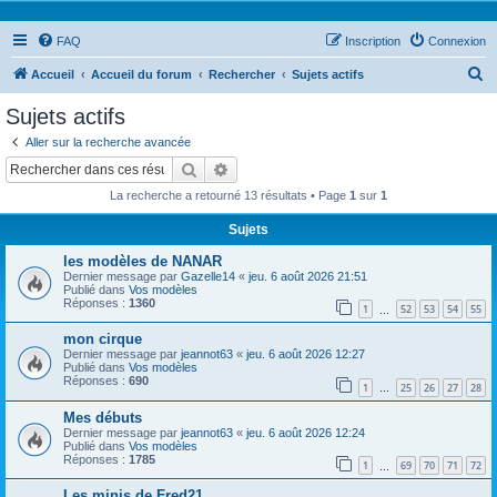
FAQ
Inscription
Connexion
R
Accueil
Accueil du forum
Rechercher
Sujets actifs
e
Sujets actifs
c
Aller sur la recherche avancée
h
Rechercher
Recherche avancée
e
La recherche a retourné 13 résultats • Page
1
sur
1
r
Sujets
c
les modèles de NANAR
h
Dernier message par
Gazelle14
«
jeu. 6 août 2026 21:51
e
Publié dans
Vos modèles
Réponses :
1360
1
52
53
54
55
…
r
mon cirque
Dernier message par
jeannot63
«
jeu. 6 août 2026 12:27
Publié dans
Vos modèles
Réponses :
690
1
25
26
27
28
…
Mes débuts
Dernier message par
jeannot63
«
jeu. 6 août 2026 12:24
Publié dans
Vos modèles
Réponses :
1785
1
69
70
71
72
…
Les minis de Fred21