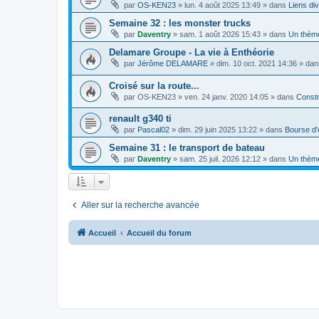
par
OS-KEN23
»
lun. 4 août 2025 13:49
» dans
Liens di
Semaine 32 : les monster trucks
par
Daventry
»
sam. 1 août 2026 15:43
» dans
Un thèm
Delamare Groupe - La vie à Enthéorie
par
Jérôme DELAMARE
»
dim. 10 oct. 2021 14:36
» da
Croisé sur la route...
par
OS-KEN23
»
ven. 24 janv. 2020 14:05
» dans
Constr
renault g340 ti
par
Pascal02
»
dim. 29 juin 2025 13:22
» dans
Bourse d
Semaine 31 : le transport de bateau
par
Daventry
»
sam. 25 juil. 2026 12:12
» dans
Un thèm
Aller sur la recherche avancée
Accueil
Accueil du forum