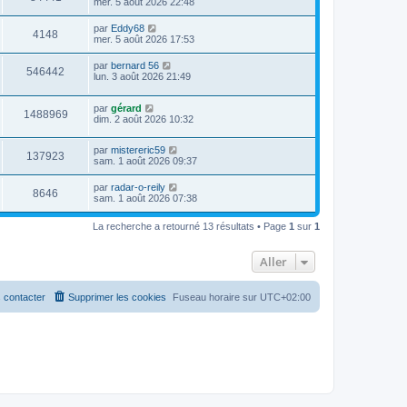
mer. 5 août 2026 22:48
par
Eddy68
4148
mer. 5 août 2026 17:53
par
bernard 56
546442
lun. 3 août 2026 21:49
par
gérard
1488969
dim. 2 août 2026 10:32
par
mistereric59
137923
sam. 1 août 2026 09:37
par
radar-o-reily
8646
sam. 1 août 2026 07:38
La recherche a retourné 13 résultats • Page
1
sur
1
Aller
 contacter
Supprimer les cookies
Fuseau horaire sur
UTC+02:00