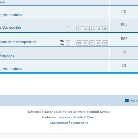
vers
10
e, vos modèles
865
ns
Vos modèles
1
31
32
33
34
35
…
565
ucteurs et transporteurs
1
19
20
21
22
23
…
19
'échanges
13
e, vos modèles
Nous
Développé par
phpBB
® Forum Software © phpBB Limited
Traduction française officielle
©
Qiaeru
Confidentialité
|
Conditions