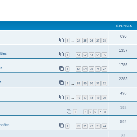
RÉPONSES
690
s
1
24
25
26
27
28
…
1357
èles
1
51
52
53
54
55
…
1785
es
1
68
69
70
71
72
…
2283
s
1
88
89
90
91
92
…
496
1
16
17
18
19
20
…
192
s
1
4
5
6
7
8
…
592
odèles
1
20
21
22
23
24
…
22