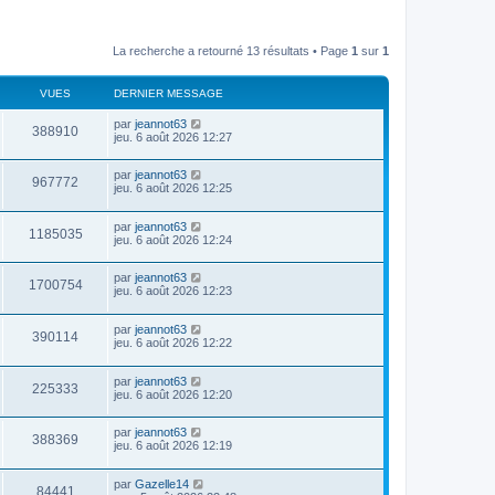
La recherche a retourné 13 résultats • Page
1
sur
1
VUES
DERNIER MESSAGE
par
jeannot63
388910
jeu. 6 août 2026 12:27
par
jeannot63
967772
jeu. 6 août 2026 12:25
par
jeannot63
1185035
jeu. 6 août 2026 12:24
par
jeannot63
1700754
jeu. 6 août 2026 12:23
par
jeannot63
390114
jeu. 6 août 2026 12:22
par
jeannot63
225333
jeu. 6 août 2026 12:20
par
jeannot63
388369
jeu. 6 août 2026 12:19
par
Gazelle14
84441