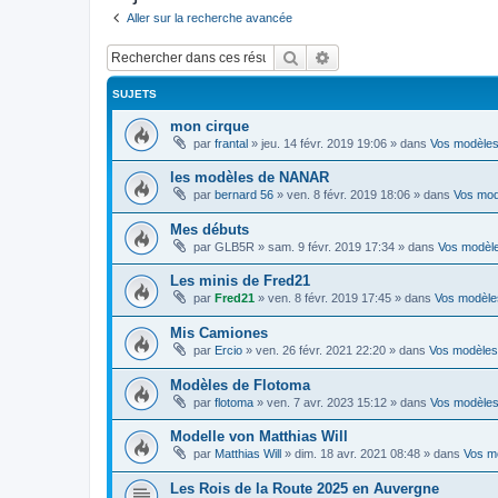
Aller sur la recherche avancée
Rechercher
Recherche avancée
SUJETS
mon cirque
par
frantal
»
jeu. 14 févr. 2019 19:06
» dans
Vos modèle
les modèles de NANAR
par
bernard 56
»
ven. 8 févr. 2019 18:06
» dans
Vos mod
Mes débuts
par
GLB5R
»
sam. 9 févr. 2019 17:34
» dans
Vos modèl
Les minis de Fred21
par
Fred21
»
ven. 8 févr. 2019 17:45
» dans
Vos modèle
Mis Camiones
par
Ercio
»
ven. 26 févr. 2021 22:20
» dans
Vos modèles
Modèles de Flotoma
par
flotoma
»
ven. 7 avr. 2023 15:12
» dans
Vos modèle
Modelle von Matthias Will
par
Matthias Will
»
dim. 18 avr. 2021 08:48
» dans
Vos m
Les Rois de la Route 2025 en Auvergne