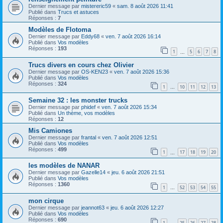
Dernier message par
mistereric59
«
sam. 8 août 2026 11:41
Publié dans
Trucs et astuces
Réponses :
7
Modèles de Flotoma
Dernier message par
Eddy68
«
ven. 7 août 2026 16:14
Publié dans
Vos modèles
Réponses :
193
1
5
6
7
8
…
Trucs divers en cours chez Olivier
Dernier message par
OS-KEN23
«
ven. 7 août 2026 15:36
Publié dans
Vos modèles
Réponses :
324
1
10
11
12
13
…
Semaine 32 : les monster trucks
Dernier message par
phidef
«
ven. 7 août 2026 15:34
Publié dans
Un thème, vos modèles
Réponses :
12
Mis Camiones
Dernier message par
frantal
«
ven. 7 août 2026 12:51
Publié dans
Vos modèles
Réponses :
499
1
17
18
19
20
…
les modèles de NANAR
Dernier message par
Gazelle14
«
jeu. 6 août 2026 21:51
Publié dans
Vos modèles
Réponses :
1360
1
52
53
54
55
…
mon cirque
Dernier message par
jeannot63
«
jeu. 6 août 2026 12:27
Publié dans
Vos modèles
Réponses :
690
1
25
26
27
28