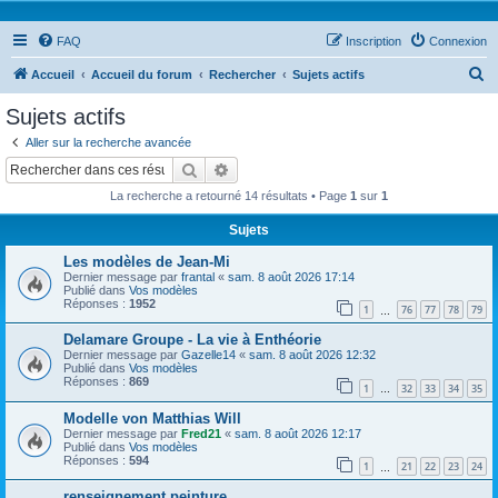
FAQ
Inscription
Connexion
R
Accueil
Accueil du forum
Rechercher
Sujets actifs
e
Sujets actifs
c
Aller sur la recherche avancée
h
Rechercher
Recherche avancée
e
La recherche a retourné 14 résultats • Page
1
sur
1
r
Sujets
c
Les modèles de Jean-Mi
h
Dernier message par
frantal
«
sam. 8 août 2026 17:14
e
Publié dans
Vos modèles
Réponses :
1952
1
76
77
78
79
…
r
Delamare Groupe - La vie à Enthéorie
Dernier message par
Gazelle14
«
sam. 8 août 2026 12:32
Publié dans
Vos modèles
Réponses :
869
1
32
33
34
35
…
Modelle von Matthias Will
Dernier message par
Fred21
«
sam. 8 août 2026 12:17
Publié dans
Vos modèles
Réponses :
594
1
21
22
23
24
…
renseignement peinture