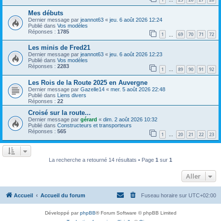
…
Mes débuts
Dernier message par
jeannot63
«
jeu. 6 août 2026 12:24
Publié dans
Vos modèles
Réponses :
1785
1
69
70
71
72
…
Les minis de Fred21
Dernier message par
jeannot63
«
jeu. 6 août 2026 12:23
Publié dans
Vos modèles
Réponses :
2283
1
89
90
91
92
…
Les Rois de la Route 2025 en Auvergne
Dernier message par
Gazelle14
«
mer. 5 août 2026 22:48
Publié dans
Liens divers
Réponses :
22
Croisé sur la route...
Dernier message par
gérard
«
dim. 2 août 2026 10:32
Publié dans
Constructeurs et transporteurs
Réponses :
565
1
20
21
22
23
…
La recherche a retourné 14 résultats • Page
1
sur
1
Aller
Accueil
Accueil du forum
Fuseau horaire sur
UTC+02:00
Développé par
phpBB
® Forum Software © phpBB Limited