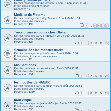
Dernier message par
mistereric59
«
sam. 8 août 2026 11:41
Publié dans
Trucs et astuces
Réponses :
7
Modèles de Flotoma
Dernier message par
Eddy68
«
ven. 7 août 2026 16:14
Publié dans
Vos modèles
Réponses :
193
1
5
6
7
8
…
Trucs divers en cours chez Olivier
Dernier message par
OS-KEN23
«
ven. 7 août 2026 15:36
Publié dans
Vos modèles
Réponses :
324
1
10
11
12
13
…
Semaine 32 : les monster trucks
Dernier message par
phidef
«
ven. 7 août 2026 15:34
Publié dans
Un thème, vos modèles
Réponses :
12
Mis Camiones
Dernier message par
frantal
«
ven. 7 août 2026 12:51
Publié dans
Vos modèles
Réponses :
499
1
17
18
19
20
…
les modèles de NANAR
Dernier message par
Gazelle14
«
jeu. 6 août 2026 21:51
Publié dans
Vos modèles
Réponses :
1360
1
52
53
54
55
…
mon cirque
Dernier message par
jeannot63
«
jeu. 6 août 2026 12:27
Publié dans
Vos modèles
Réponses :
690
1
25
26
27
28