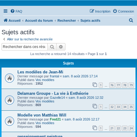
FAQ
Inscription
Connexion
R
Accueil
Accueil du forum
Rechercher
Sujets actifs
e
Sujets actifs
c
Aller sur la recherche avancée
h
Rechercher
Recherche avancée
e
La recherche a retourné 14 résultats • Page
1
sur
1
r
Sujets
c
Les modèles de Jean-Mi
h
Dernier message par
frantal
«
sam. 8 août 2026 17:14
e
Publié dans
Vos modèles
Réponses :
1952
1
76
77
78
79
…
r
Delamare Groupe - La vie à Enthéorie
Dernier message par
Gazelle14
«
sam. 8 août 2026 12:32
Publié dans
Vos modèles
Réponses :
869
1
32
33
34
35
…
Modelle von Matthias Will
Dernier message par
Fred21
«
sam. 8 août 2026 12:17
Publié dans
Vos modèles
Réponses :
594
1
21
22
23
24
…
renseignement peinture