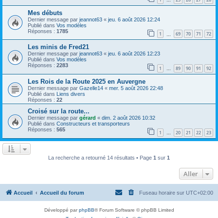
…
Mes débuts
Dernier message par
jeannot63
«
jeu. 6 août 2026 12:24
Publié dans
Vos modèles
Réponses :
1785
1
69
70
71
72
…
Les minis de Fred21
Dernier message par
jeannot63
«
jeu. 6 août 2026 12:23
Publié dans
Vos modèles
Réponses :
2283
1
89
90
91
92
…
Les Rois de la Route 2025 en Auvergne
Dernier message par
Gazelle14
«
mer. 5 août 2026 22:48
Publié dans
Liens divers
Réponses :
22
Croisé sur la route...
Dernier message par
gérard
«
dim. 2 août 2026 10:32
Publié dans
Constructeurs et transporteurs
Réponses :
565
1
20
21
22
23
…
La recherche a retourné 14 résultats • Page
1
sur
1
Aller
Accueil
Accueil du forum
Fuseau horaire sur
UTC+02:00
Développé par
phpBB
® Forum Software © phpBB Limited