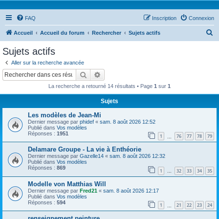
FAQ
Inscription
Connexion
R
Accueil
Accueil du forum
Rechercher
Sujets actifs
e
Sujets actifs
c
Aller sur la recherche avancée
h
Rechercher
Recherche avancée
e
La recherche a retourné 14 résultats • Page
1
sur
1
r
Sujets
c
Les modèles de Jean-Mi
h
Dernier message par
phidef
«
sam. 8 août 2026 12:52
e
Publié dans
Vos modèles
Réponses :
1951
1
76
77
78
79
…
r
Delamare Groupe - La vie à Enthéorie
Dernier message par
Gazelle14
«
sam. 8 août 2026 12:32
Publié dans
Vos modèles
Réponses :
869
1
32
33
34
35
…
Modelle von Matthias Will
Dernier message par
Fred21
«
sam. 8 août 2026 12:17
Publié dans
Vos modèles
Réponses :
594
1
21
22
23
24
…
renseignement peinture