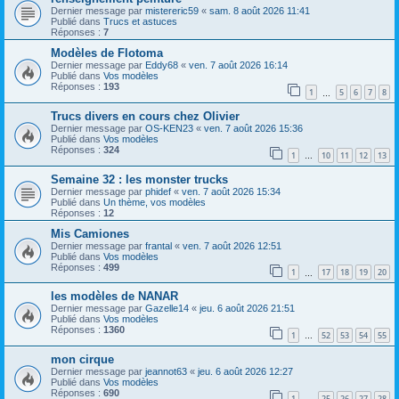
Dernier message par
mistereric59
«
sam. 8 août 2026 11:41
Publié dans
Trucs et astuces
Réponses :
7
Modèles de Flotoma
Dernier message par
Eddy68
«
ven. 7 août 2026 16:14
Publié dans
Vos modèles
Réponses :
193
1
5
6
7
8
…
Trucs divers en cours chez Olivier
Dernier message par
OS-KEN23
«
ven. 7 août 2026 15:36
Publié dans
Vos modèles
Réponses :
324
1
10
11
12
13
…
Semaine 32 : les monster trucks
Dernier message par
phidef
«
ven. 7 août 2026 15:34
Publié dans
Un thème, vos modèles
Réponses :
12
Mis Camiones
Dernier message par
frantal
«
ven. 7 août 2026 12:51
Publié dans
Vos modèles
Réponses :
499
1
17
18
19
20
…
les modèles de NANAR
Dernier message par
Gazelle14
«
jeu. 6 août 2026 21:51
Publié dans
Vos modèles
Réponses :
1360
1
52
53
54
55
…
mon cirque
Dernier message par
jeannot63
«
jeu. 6 août 2026 12:27
Publié dans
Vos modèles
Réponses :
690
1
25
26
27
28