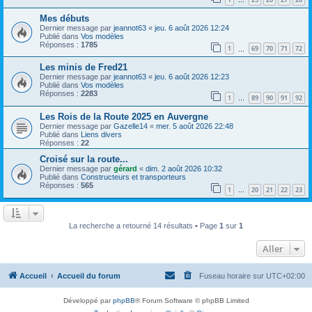
…
Mes débuts
Dernier message par
jeannot63
«
jeu. 6 août 2026 12:24
Publié dans
Vos modèles
Réponses :
1785
1
69
70
71
72
…
Les minis de Fred21
Dernier message par
jeannot63
«
jeu. 6 août 2026 12:23
Publié dans
Vos modèles
Réponses :
2283
1
89
90
91
92
…
Les Rois de la Route 2025 en Auvergne
Dernier message par
Gazelle14
«
mer. 5 août 2026 22:48
Publié dans
Liens divers
Réponses :
22
Croisé sur la route...
Dernier message par
gérard
«
dim. 2 août 2026 10:32
Publié dans
Constructeurs et transporteurs
Réponses :
565
1
20
21
22
23
…
La recherche a retourné 14 résultats • Page
1
sur
1
Aller
Accueil
Accueil du forum
Fuseau horaire sur
UTC+02:00
Développé par
phpBB
® Forum Software © phpBB Limited