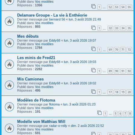
Publié dans
Vos modèles
Réponses :
1356
1
52
53
54
55
…
Delamare Groupe - La vie à Enthéorie
Dernier message par
bernard 56
«
lun. 3 août 2026 21:49
Publié dans
Vos modèles
Réponses :
865
1
32
33
34
35
…
Mes débuts
Dernier message par
Eddy68
«
lun. 3 août 2026 19:07
Publié dans
Vos modèles
Réponses :
1784
1
69
70
71
72
…
Les minis de Fred21
Dernier message par
Eddy68
«
lun. 3 août 2026 19:03
Publié dans
Vos modèles
Réponses :
2282
1
89
90
91
92
…
Mis Camiones
Dernier message par
Eddy68
«
lun. 3 août 2026 19:02
Publié dans
Vos modèles
Réponses :
495
1
17
18
19
20
…
Modèles de Flotoma
Dernier message par
flotoma
«
lun. 3 août 2026 01:23
Publié dans
Vos modèles
Réponses :
191
1
5
6
7
8
…
Modelle von Matthias Will
Dernier message par
radar-o-reily
«
dim. 2 août 2026 22:52
Publié dans
Vos modèles
Réponses :
591
1
21
22
23
24