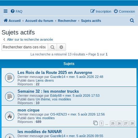
FAQ
Inscription
Connexion
R
Accueil
Accueil du forum
Rechercher
Sujets actifs
e
Sujets actifs
c
Aller sur la recherche avancée
h
Rechercher
Recherche avancée
e
La recherche a retourné 13 résultats • Page
1
sur
1
r
Sujets
c
Les Rois de la Route 2025 en Auvergne
h
Dernier message par
Gazelle14
«
mer. 5 août 2026 22:48
e
Publié dans
Liens divers
Réponses :
22
r
Semaine 32 : les monster trucks
Dernier message par
Eddy68
«
mer. 5 août 2026 17:53
Publié dans
Un thème, vos modèles
Réponses :
10
mon cirque
Dernier message par
OS-KEN23
«
mer. 5 août 2026 12:56
Publié dans
Vos modèles
Réponses :
689
1
25
26
27
28
…
les modèles de NANAR
Dernier message par
Gazelle14
«
mer. 5 août 2026 09:55