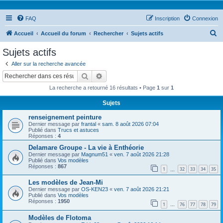
FAQ
Inscription
Connexion
R
Accueil
Accueil du forum
Rechercher
Sujets actifs
e
Sujets actifs
c
Aller sur la recherche avancée
h
Rechercher
Recherche avancée
e
La recherche a retourné 16 résultats • Page
1
sur
1
r
Sujets
c
renseignement peinture
h
Dernier message par
frantal
«
sam. 8 août 2026 07:04
e
Publié dans
Trucs et astuces
Réponses :
4
r
Delamare Groupe - La vie à Enthéorie
Dernier message par
Magnum51
«
ven. 7 août 2026 21:28
Publié dans
Vos modèles
Réponses :
867
1
32
33
34
35
…
Les modèles de Jean-Mi
Dernier message par
OS-KEN23
«
ven. 7 août 2026 21:21
Publié dans
Vos modèles
Réponses :
1950
1
76
77
78
79
…
Modèles de Flotoma