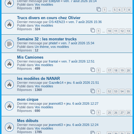
Dernier message par
Eddy68
«
ven. 7 août 2026 16:14
Publié dans
Vos modèles
Réponses :
193
1
5
6
7
8
…
Trucs divers en cours chez Olivier
Dernier message par
OS-KEN23
«
ven. 7 août 2026 15:36
Publié dans
Vos modèles
Réponses :
324
1
10
11
12
13
…
Semaine 32 : les monster trucks
Dernier message par
phidef
«
ven. 7 août 2026 15:34
Publié dans
Un thème, vos modèles
Réponses :
12
Mis Camiones
Dernier message par
frantal
«
ven. 7 août 2026 12:51
Publié dans
Vos modèles
Réponses :
499
1
17
18
19
20
…
les modèles de NANAR
Dernier message par
Gazelle14
«
jeu. 6 août 2026 21:51
Publié dans
Vos modèles
Réponses :
1360
1
52
53
54
55
…
mon cirque
Dernier message par
jeannot63
«
jeu. 6 août 2026 12:27
Publié dans
Vos modèles
Réponses :
690
1
25
26
27
28
…
Mes débuts
Dernier message par
jeannot63
«
jeu. 6 août 2026 12:24
Publié dans
Vos modèles
Réponses :
1785
1
69
70
71
72