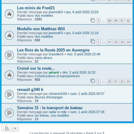
…
Les minis de Fred21
Dernier message par
jeannot63
«
jeu. 6 août 2026 12:23
Publié dans
Vos modèles
Réponses :
2283
1
89
90
91
92
…
Modelle von Matthias Will
Dernier message par
jeannot63
«
jeu. 6 août 2026 12:19
Publié dans
Vos modèles
Réponses :
592
1
21
22
23
24
…
Les Rois de la Route 2025 en Auvergne
Dernier message par
Gazelle14
«
mer. 5 août 2026 22:48
Publié dans
Liens divers
Réponses :
22
Croisé sur la route...
Dernier message par
gérard
«
dim. 2 août 2026 10:32
Publié dans
Constructeurs et transporteurs
Réponses :
565
1
20
21
22
23
…
renault g340 ti
Dernier message par
mistereric59
«
sam. 1 août 2026 09:37
Publié dans
Bourse d'échanges
Réponses :
19
Semaine 31 : le transport de bateau
Dernier message par
radar-o-reily
«
sam. 1 août 2026 07:38
Publié dans
Un thème, vos modèles
Réponses :
13
La recherche a retourné 16 résultats • Page
1
sur
1