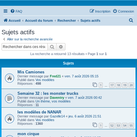
FAQ
Inscription
Connexion
R
Accueil
Accueil du forum
Rechercher
Sujets actifs
e
Sujets actifs
c
Aller sur la recherche avancée
h
Rechercher
Recherche avancée
e
La recherche a retourné 13 résultats • Page
1
sur
1
r
Sujets
c
Mis Camiones
h
Dernier message par
Fred21
«
ven. 7 août 2026 05:15
e
Publié dans
Vos modèles
Réponses :
498
1
17
18
19
20
…
r
Semaine 32 : les monster trucks
Dernier message par
Daventry
«
ven. 7 août 2026 00:42
Publié dans
Un thème, vos modèles
Réponses :
11
les modèles de NANAR
Dernier message par
Gazelle14
«
jeu. 6 août 2026 21:51
Publié dans
Vos modèles
Réponses :
1360
1
52
53
54
55
…
mon cirque