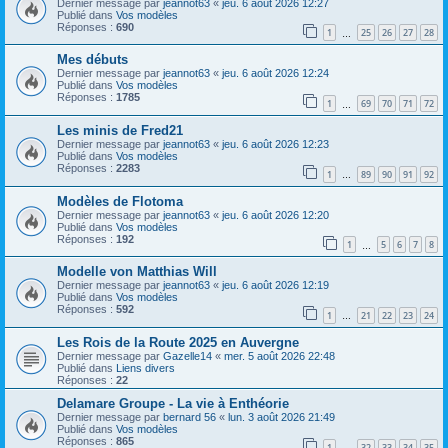
Dernier message par
jeannot63
«
jeu. 6 août 2026 12:27
Publié dans
Vos modèles
Réponses :
690
1
25
26
27
28
…
Mes débuts
Dernier message par
jeannot63
«
jeu. 6 août 2026 12:24
Publié dans
Vos modèles
Réponses :
1785
1
69
70
71
72
…
Les minis de Fred21
Dernier message par
jeannot63
«
jeu. 6 août 2026 12:23
Publié dans
Vos modèles
Réponses :
2283
1
89
90
91
92
…
Modèles de Flotoma
Dernier message par
jeannot63
«
jeu. 6 août 2026 12:20
Publié dans
Vos modèles
Réponses :
192
1
5
6
7
8
…
Modelle von Matthias Will
Dernier message par
jeannot63
«
jeu. 6 août 2026 12:19
Publié dans
Vos modèles
Réponses :
592
1
21
22
23
24
…
Les Rois de la Route 2025 en Auvergne
Dernier message par
Gazelle14
«
mer. 5 août 2026 22:48
Publié dans
Liens divers
Réponses :
22
Delamare Groupe - La vie à Enthéorie
Dernier message par
bernard 56
«
lun. 3 août 2026 21:49
Publié dans
Vos modèles
Réponses :
865
1
32
33
34
35