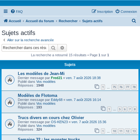
FAQ
Inscription
Connexion
R
Accueil
Accueil du forum
Rechercher
Sujets actifs
e
Sujets actifs
c
Aller sur la recherche avancée
h
Rechercher
Recherche avancée
e
La recherche a retourné 15 résultats • Page
1
sur
1
r
Sujets
c
Les modèles de Jean-Mi
h
Dernier message par
Fred21
«
ven. 7 août 2026 18:38
e
Publié dans
Vos modèles
Réponses :
1948
1
75
76
77
78
…
r
Modèles de Flotoma
Dernier message par
Eddy68
«
ven. 7 août 2026 16:14
Publié dans
Vos modèles
Réponses :
193
1
5
6
7
8
…
Trucs divers en cours chez Olivier
Dernier message par
OS-KEN23
«
ven. 7 août 2026 15:36
Publié dans
Vos modèles
Réponses :
324
1
10
11
12
13
…
Semaine 32 : les monster trucks