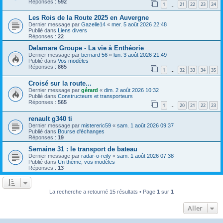
Réponses :
592
1
21
22
23
24
…
Les Rois de la Route 2025 en Auvergne
Dernier message par
Gazelle14
«
mer. 5 août 2026 22:48
Publié dans
Liens divers
Réponses :
22
Delamare Groupe - La vie à Enthéorie
Dernier message par
bernard 56
«
lun. 3 août 2026 21:49
Publié dans
Vos modèles
Réponses :
865
1
32
33
34
35
…
Croisé sur la route...
Dernier message par
gérard
«
dim. 2 août 2026 10:32
Publié dans
Constructeurs et transporteurs
Réponses :
565
1
20
21
22
23
…
renault g340 ti
Dernier message par
mistereric59
«
sam. 1 août 2026 09:37
Publié dans
Bourse d'échanges
Réponses :
19
Semaine 31 : le transport de bateau
Dernier message par
radar-o-reily
«
sam. 1 août 2026 07:38
Publié dans
Un thème, vos modèles
Réponses :
13
La recherche a retourné 15 résultats • Page
1
sur
1
Aller