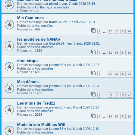
Dernier message par
phidef
«
ven. 7 août 2026 15:34
Publié dans
Un thème, vos modèles
Réponses :
12
Mis Camiones
Dernier message par
frantal
«
ven. 7 août 2026 12:51
Publié dans
Vos modèles
Réponses :
499
1
17
18
19
20
…
les modèles de NANAR
Dernier message par
Gazelle14
«
jeu. 6 août 2026 21:51
Publié dans
Vos modèles
Réponses :
1360
1
52
53
54
55
…
mon cirque
Dernier message par
jeannot63
«
jeu. 6 août 2026 12:27
Publié dans
Vos modèles
Réponses :
690
1
25
26
27
28
…
Mes débuts
Dernier message par
jeannot63
«
jeu. 6 août 2026 12:24
Publié dans
Vos modèles
Réponses :
1785
1
69
70
71
72
…
Les minis de Fred21
Dernier message par
jeannot63
«
jeu. 6 août 2026 12:23
Publié dans
Vos modèles
Réponses :
2283
1
89
90
91
92
…
Modelle von Matthias Will
Dernier message par
jeannot63
«
jeu. 6 août 2026 12:19
Publié dans
Vos modèles