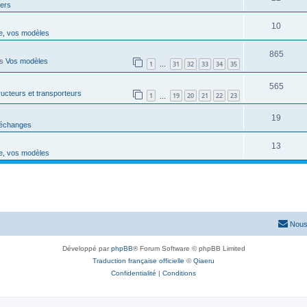
vers
10
e, vos modèles
865
ns
Vos modèles
1
31
32
33
34
35
…
565
ucteurs et transporteurs
1
19
20
21
22
23
…
19
'échanges
13
e, vos modèles
Nous
Développé par
phpBB
® Forum Software © phpBB Limited
Traduction française officielle
©
Qiaeru
Confidentialité
|
Conditions