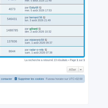
mer. 5 août 2026 22:48
par
Eddy68
4073
mer. 5 août 2026 17:53
par
bernard 56
546431
lun. 3 août 2026 21:49
par
gérard
1488785
dim. 2 août 2026 10:32
par
mistereric59
137836
sam. 1 août 2026 09:37
par
radar-o-reily
8644
sam. 1 août 2026 07:38
La recherche a retourné 13 résultats • Page
1
sur
1
Aller
 contacter
Supprimer les cookies
Fuseau horaire sur
UTC+02:00