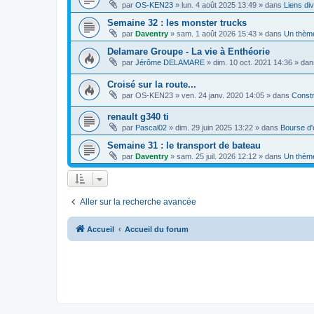
par
OS-KEN23
»
lun. 4 août 2025 13:49
» dans
Liens di
Semaine 32 : les monster trucks
par
Daventry
»
sam. 1 août 2026 15:43
» dans
Un thèm
Delamare Groupe - La vie à Enthéorie
par
Jérôme DELAMARE
»
dim. 10 oct. 2021 14:36
» da
Croisé sur la route...
par
OS-KEN23
»
ven. 24 janv. 2020 14:05
» dans
Constr
renault g340 ti
par
Pascal02
»
dim. 29 juin 2025 13:22
» dans
Bourse d
Semaine 31 : le transport de bateau
par
Daventry
»
sam. 25 juil. 2026 12:12
» dans
Un thèm
Aller sur la recherche avancée
Accueil
Accueil du forum