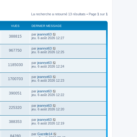
La recherche a retourné 13 résultats • Page
1
sur
1
VUES
DERNIER MESSAGE
par
jeannot63
388815
jeu. 6 août 2026 12:27
par
jeannot63
967750
jeu. 6 août 2026 12:25
par
jeannot63
1185030
jeu. 6 août 2026 12:24
par
jeannot63
1700703
jeu. 6 août 2026 12:23
par
jeannot63
390051
jeu. 6 août 2026 12:22
par
jeannot63
225320
jeu. 6 août 2026 12:20
par
jeannot63
388353
jeu. 6 août 2026 12:19
par
Gazelle14
84280