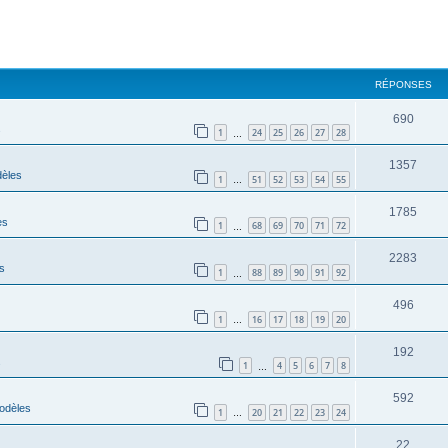
RÉPONSES
690
s
1
24
25
26
27
28
…
1357
èles
1
51
52
53
54
55
…
1785
es
1
68
69
70
71
72
…
2283
s
1
88
89
90
91
92
…
496
1
16
17
18
19
20
…
192
s
1
4
5
6
7
8
…
592
odèles
1
20
21
22
23
24
…
22