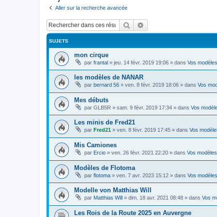
Aller sur la recherche avancée
Rechercher
Recherche avancée
SUJETS
mon cirque
par
frantal
»
jeu. 14 févr. 2019 19:06
» dans
Vos modèle
les modèles de NANAR
par
bernard 56
»
ven. 8 févr. 2019 18:06
» dans
Vos mod
Mes débuts
par
GLB5R
»
sam. 9 févr. 2019 17:34
» dans
Vos modèl
Les minis de Fred21
par
Fred21
»
ven. 8 févr. 2019 17:45
» dans
Vos modèle
Mis Camiones
par
Ercio
»
ven. 26 févr. 2021 22:20
» dans
Vos modèles
Modèles de Flotoma
par
flotoma
»
ven. 7 avr. 2023 15:12
» dans
Vos modèle
Modelle von Matthias Will
par
Matthias Will
»
dim. 18 avr. 2021 08:48
» dans
Vos m
Les Rois de la Route 2025 en Auvergne