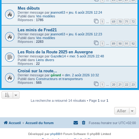
…
Mes débuts
Dernier message par
jeannot63
«
jeu. 6 août 2026 12:24
Publié dans
Vos modèles
Réponses :
1785
1
69
70
71
72
…
Les minis de Fred21
Dernier message par
jeannot63
«
jeu. 6 août 2026 12:23
Publié dans
Vos modèles
Réponses :
2283
1
89
90
91
92
…
Les Rois de la Route 2025 en Auvergne
Dernier message par
Gazelle14
«
mer. 5 août 2026 22:48
Publié dans
Liens divers
Réponses :
22
Croisé sur la route...
Dernier message par
gérard
«
dim. 2 août 2026 10:32
Publié dans
Constructeurs et transporteurs
Réponses :
565
1
20
21
22
23
…
La recherche a retourné 14 résultats • Page
1
sur
1
Aller
Accueil
Accueil du forum
Fuseau horaire sur
UTC+02:00
Développé par
phpBB
® Forum Software © phpBB Limited