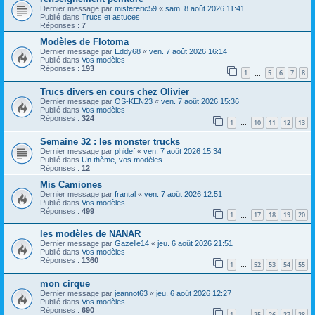
Dernier message par
mistereric59
«
sam. 8 août 2026 11:41
Publié dans
Trucs et astuces
Réponses :
7
Modèles de Flotoma
Dernier message par
Eddy68
«
ven. 7 août 2026 16:14
Publié dans
Vos modèles
Réponses :
193
1
5
6
7
8
…
Trucs divers en cours chez Olivier
Dernier message par
OS-KEN23
«
ven. 7 août 2026 15:36
Publié dans
Vos modèles
Réponses :
324
1
10
11
12
13
…
Semaine 32 : les monster trucks
Dernier message par
phidef
«
ven. 7 août 2026 15:34
Publié dans
Un thème, vos modèles
Réponses :
12
Mis Camiones
Dernier message par
frantal
«
ven. 7 août 2026 12:51
Publié dans
Vos modèles
Réponses :
499
1
17
18
19
20
…
les modèles de NANAR
Dernier message par
Gazelle14
«
jeu. 6 août 2026 21:51
Publié dans
Vos modèles
Réponses :
1360
1
52
53
54
55
…
mon cirque
Dernier message par
jeannot63
«
jeu. 6 août 2026 12:27
Publié dans
Vos modèles
Réponses :
690
1
25
26
27
28