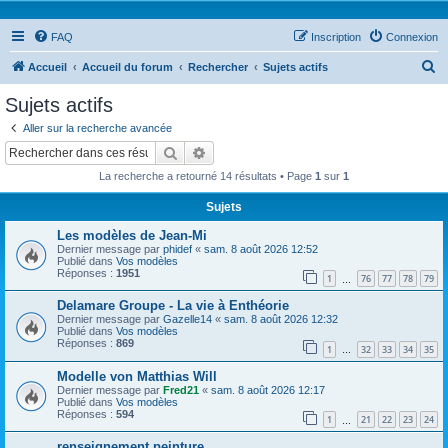
FAQ
Inscription
Connexion
R
Accueil
Accueil du forum
Rechercher
Sujets actifs
e
Sujets actifs
c
Aller sur la recherche avancée
h
Rechercher
Recherche avancée
e
La recherche a retourné 14 résultats • Page
1
sur
1
r
Sujets
c
Les modèles de Jean-Mi
h
Dernier message par
phidef
«
sam. 8 août 2026 12:52
e
Publié dans
Vos modèles
Réponses :
1951
1
76
77
78
79
…
r
Delamare Groupe - La vie à Enthéorie
Dernier message par
Gazelle14
«
sam. 8 août 2026 12:32
Publié dans
Vos modèles
Réponses :
869
1
32
33
34
35
…
Modelle von Matthias Will
Dernier message par
Fred21
«
sam. 8 août 2026 12:17
Publié dans
Vos modèles
Réponses :
594
1
21
22
23
24
…
renseignement peinture