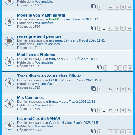
Publié dans
Vos modèles
Réponses :
1953
1
76
77
78
79
…
Modelle von Matthias Will
Dernier message par
Fred21
«
sam. 8 août 2026 12:17
Publié dans
Vos modèles
Réponses :
594
1
21
22
23
24
…
renseignement peinture
Dernier message par
mistereric59
«
sam. 8 août 2026 11:41
Publié dans
Trucs et astuces
Réponses :
7
Modèles de Flotoma
Dernier message par
Eddy68
«
ven. 7 août 2026 16:14
Publié dans
Vos modèles
Réponses :
193
1
5
6
7
8
…
Trucs divers en cours chez Olivier
Dernier message par
OS-KEN23
«
ven. 7 août 2026 15:36
Publié dans
Vos modèles
Réponses :
324
1
10
11
12
13
…
Mis Camiones
Dernier message par
frantal
«
ven. 7 août 2026 12:51
Publié dans
Vos modèles
Réponses :
499
1
17
18
19
20
…
les modèles de NANAR
Dernier message par
Gazelle14
«
jeu. 6 août 2026 21:51
Publié dans
Vos modèles
Réponses :
1360
1
52
53
54
55
…