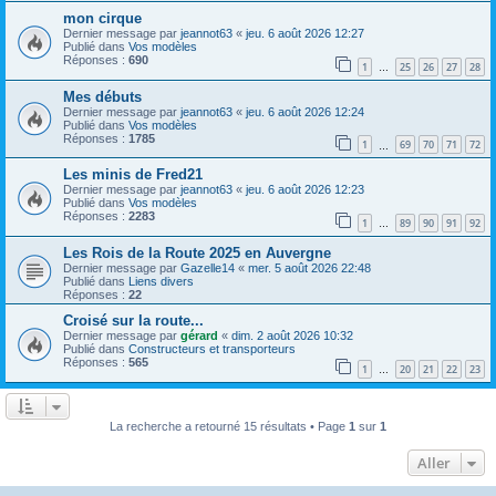
mon cirque
Dernier message par
jeannot63
«
jeu. 6 août 2026 12:27
Publié dans
Vos modèles
Réponses :
690
1
25
26
27
28
…
Mes débuts
Dernier message par
jeannot63
«
jeu. 6 août 2026 12:24
Publié dans
Vos modèles
Réponses :
1785
1
69
70
71
72
…
Les minis de Fred21
Dernier message par
jeannot63
«
jeu. 6 août 2026 12:23
Publié dans
Vos modèles
Réponses :
2283
1
89
90
91
92
…
Les Rois de la Route 2025 en Auvergne
Dernier message par
Gazelle14
«
mer. 5 août 2026 22:48
Publié dans
Liens divers
Réponses :
22
Croisé sur la route...
Dernier message par
gérard
«
dim. 2 août 2026 10:32
Publié dans
Constructeurs et transporteurs
Réponses :
565
1
20
21
22
23
…
La recherche a retourné 15 résultats • Page
1
sur
1
Aller