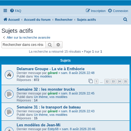
FAQ
Inscription
Connexion
R
Accueil
Accueil du forum
Rechercher
Sujets actifs
e
Sujets actifs
c
Aller sur la recherche avancée
h
Rechercher
Recherche avancée
e
La recherche a retourné 15 résultats • Page
1
sur
1
r
Sujets
c
Delamare Groupe - La vie à Enthéorie
h
Dernier message par
gérard
«
sam. 8 août 2026 22:48
e
Publié dans
Vos modèles
Réponses :
872
1
32
33
34
35
…
r
Semaine 32 : les monster trucks
Dernier message par
gérard
«
sam. 8 août 2026 22:45
Publié dans
Un thème, vos modèles
Réponses :
14
Semaine 31 : le transport de bateau
Dernier message par
gérard
«
sam. 8 août 2026 22:43
Publié dans
Un thème, vos modèles
Réponses :
15
Les modèles de Jean-Mi
Dernier message par
Eddy68
«
sam. 8 août 2026 20:46