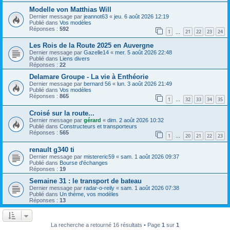
Modelle von Matthias Will
Dernier message par
jeannot63
«
jeu. 6 août 2026 12:19
Publié dans
Vos modèles
Réponses :
592
1
21
22
23
24
…
Les Rois de la Route 2025 en Auvergne
Dernier message par
Gazelle14
«
mer. 5 août 2026 22:48
Publié dans
Liens divers
Réponses :
22
Delamare Groupe - La vie à Enthéorie
Dernier message par
bernard 56
«
lun. 3 août 2026 21:49
Publié dans
Vos modèles
Réponses :
865
1
32
33
34
35
…
Croisé sur la route...
Dernier message par
gérard
«
dim. 2 août 2026 10:32
Publié dans
Constructeurs et transporteurs
Réponses :
565
1
20
21
22
23
…
renault g340 ti
Dernier message par
mistereric59
«
sam. 1 août 2026 09:37
Publié dans
Bourse d'échanges
Réponses :
19
Semaine 31 : le transport de bateau
Dernier message par
radar-o-reily
«
sam. 1 août 2026 07:38
Publié dans
Un thème, vos modèles
Réponses :
13
La recherche a retourné 16 résultats • Page
1
sur
1