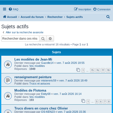
FAQ
Inscription
Connexion
R
Accueil
Accueil du forum
Rechercher
Sujets actifs
e
Sujets actifs
c
Aller sur la recherche avancée
h
Rechercher
Recherche avancée
e
La recherche a retourné 16 résultats • Page
1
sur
1
r
Sujets
c
Les modèles de Jean-Mi
h
Dernier message par
Gazelle14
«
ven. 7 août 2026 18:55
e
Publié dans
Vos modèles
Réponses :
1949
1
75
76
77
78
…
r
renseignement peinture
Dernier message par
mistereric59
«
ven. 7 août 2026 18:49
Publié dans
Trucs et astuces
Modèles de Flotoma
Dernier message par
Eddy68
«
ven. 7 août 2026 16:14
Publié dans
Vos modèles
Réponses :
193
1
5
6
7
8
…
Trucs divers en cours chez Olivier
Dernier message par
OS-KEN23
«
ven. 7 août 2026 15:36