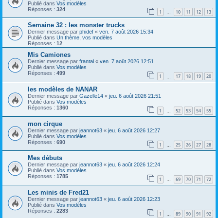
Publié dans
Vos modèles
Réponses :
324
1
10
11
12
13
…
Semaine 32 : les monster trucks
Dernier message par
phidef
«
ven. 7 août 2026 15:34
Publié dans
Un thème, vos modèles
Réponses :
12
Mis Camiones
Dernier message par
frantal
«
ven. 7 août 2026 12:51
Publié dans
Vos modèles
Réponses :
499
1
17
18
19
20
…
les modèles de NANAR
Dernier message par
Gazelle14
«
jeu. 6 août 2026 21:51
Publié dans
Vos modèles
Réponses :
1360
1
52
53
54
55
…
mon cirque
Dernier message par
jeannot63
«
jeu. 6 août 2026 12:27
Publié dans
Vos modèles
Réponses :
690
1
25
26
27
28
…
Mes débuts
Dernier message par
jeannot63
«
jeu. 6 août 2026 12:24
Publié dans
Vos modèles
Réponses :
1785
1
69
70
71
72
…
Les minis de Fred21
Dernier message par
jeannot63
«
jeu. 6 août 2026 12:23
Publié dans
Vos modèles
Réponses :
2283
1
89
90
91
92
…