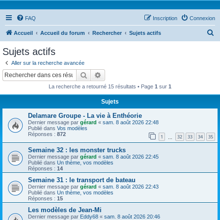
FAQ
Inscription
Connexion
R
Accueil
Accueil du forum
Rechercher
Sujets actifs
e
Sujets actifs
c
Aller sur la recherche avancée
h
Rechercher
Recherche avancée
e
La recherche a retourné 15 résultats • Page
1
sur
1
r
Sujets
c
Delamare Groupe - La vie à Enthéorie
h
Dernier message par
gérard
«
sam. 8 août 2026 22:48
e
Publié dans
Vos modèles
Réponses :
872
1
32
33
34
35
…
r
Semaine 32 : les monster trucks
Dernier message par
gérard
«
sam. 8 août 2026 22:45
Publié dans
Un thème, vos modèles
Réponses :
14
Semaine 31 : le transport de bateau
Dernier message par
gérard
«
sam. 8 août 2026 22:43
Publié dans
Un thème, vos modèles
Réponses :
15
Les modèles de Jean-Mi
Dernier message par
Eddy68
«
sam. 8 août 2026 20:46