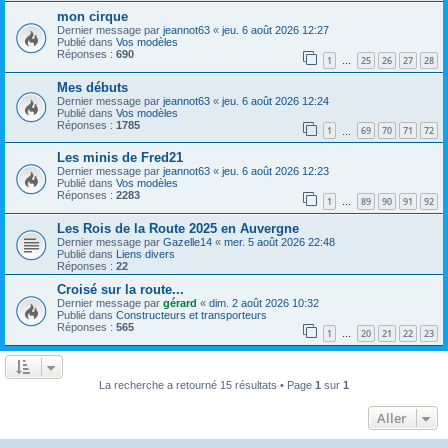
mon cirque
Dernier message par
jeannot63
«
jeu. 6 août 2026 12:27
Publié dans
Vos modèles
Réponses :
690
1
25
26
27
28
…
Mes débuts
Dernier message par
jeannot63
«
jeu. 6 août 2026 12:24
Publié dans
Vos modèles
Réponses :
1785
1
69
70
71
72
…
Les minis de Fred21
Dernier message par
jeannot63
«
jeu. 6 août 2026 12:23
Publié dans
Vos modèles
Réponses :
2283
1
89
90
91
92
…
Les Rois de la Route 2025 en Auvergne
Dernier message par
Gazelle14
«
mer. 5 août 2026 22:48
Publié dans
Liens divers
Réponses :
22
Croisé sur la route...
Dernier message par
gérard
«
dim. 2 août 2026 10:32
Publié dans
Constructeurs et transporteurs
Réponses :
565
1
20
21
22
23
…
La recherche a retourné 15 résultats • Page
1
sur
1
Aller