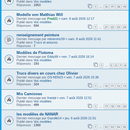
Publié dans
Vos modèles
Réponses :
1953
1
76
77
78
79
…
Modelle von Matthias Will
Dernier message par
Fred21
«
sam. 8 août 2026 12:17
Publié dans
Vos modèles
Réponses :
594
1
21
22
23
24
…
renseignement peinture
Dernier message par
mistereric59
«
sam. 8 août 2026 11:41
Publié dans
Trucs et astuces
Réponses :
7
Modèles de Flotoma
Dernier message par
Eddy68
«
ven. 7 août 2026 16:14
Publié dans
Vos modèles
Réponses :
193
1
5
6
7
8
…
Trucs divers en cours chez Olivier
Dernier message par
OS-KEN23
«
ven. 7 août 2026 15:36
Publié dans
Vos modèles
Réponses :
324
1
10
11
12
13
…
Mis Camiones
Dernier message par
frantal
«
ven. 7 août 2026 12:51
Publié dans
Vos modèles
Réponses :
499
1
17
18
19
20
…
les modèles de NANAR
Dernier message par
Gazelle14
«
jeu. 6 août 2026 21:51
Publié dans
Vos modèles
Réponses :
1360
1
52
53
54
55
…