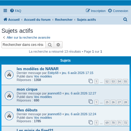
FAQ
Inscription
Connexion
R
Accueil
Accueil du forum
Rechercher
Sujets actifs
e
Sujets actifs
c
Aller sur la recherche avancée
h
Rechercher
Recherche avancée
e
La recherche a retourné 13 résultats • Page
1
sur
1
r
Sujets
c
les modèles de NANAR
h
Dernier message par
Eddy68
«
jeu. 6 août 2026 17:15
e
Publié dans
Vos modèles
Réponses :
1358
1
52
53
54
55
…
r
mon cirque
Dernier message par
jeannot63
«
jeu. 6 août 2026 12:27
Publié dans
Vos modèles
Réponses :
690
1
25
26
27
28
…
Mes débuts
Dernier message par
jeannot63
«
jeu. 6 août 2026 12:24
Publié dans
Vos modèles
Réponses :
1785
1
69
70
71
72
…
Les minis de Fred21