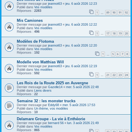
Dernier message par
jeannot63
«
jeu. 6 août 2026 12:23
Publié dans
Vos modèles
Réponses :
2283
1
89
90
91
92
…
Mis Camiones
Dernier message par
jeannot63
«
jeu. 6 août 2026 12:22
Publié dans
Vos modèles
Réponses :
496
1
17
18
19
20
…
Modèles de Flotoma
Dernier message par
jeannot63
«
jeu. 6 août 2026 12:20
Publié dans
Vos modèles
Réponses :
192
1
5
6
7
8
…
Modelle von Matthias Will
Dernier message par
jeannot63
«
jeu. 6 août 2026 12:19
Publié dans
Vos modèles
Réponses :
592
1
21
22
23
24
…
Les Rois de la Route 2025 en Auvergne
Dernier message par
Gazelle14
«
mer. 5 août 2026 22:48
Publié dans
Liens divers
Réponses :
22
Semaine 32 : les monster trucks
Dernier message par
Eddy68
«
mer. 5 août 2026 17:53
Publié dans
Un thème, vos modèles
Réponses :
10
Delamare Groupe - La vie à Enthéorie
Dernier message par
bernard 56
«
lun. 3 août 2026 21:49
Publié dans
Vos modèles
Réponses :
865
1
32
33
34
35