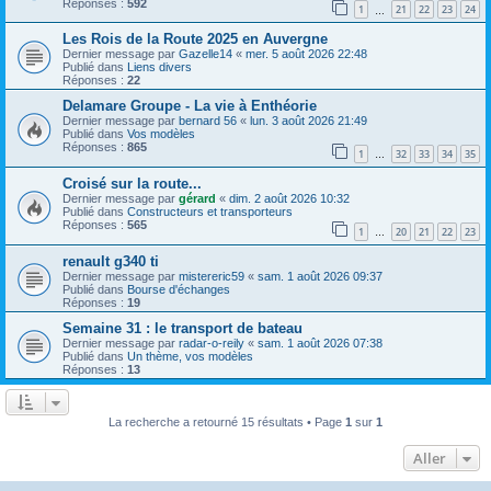
Réponses :
592
1
21
22
23
24
…
Les Rois de la Route 2025 en Auvergne
Dernier message par
Gazelle14
«
mer. 5 août 2026 22:48
Publié dans
Liens divers
Réponses :
22
Delamare Groupe - La vie à Enthéorie
Dernier message par
bernard 56
«
lun. 3 août 2026 21:49
Publié dans
Vos modèles
Réponses :
865
1
32
33
34
35
…
Croisé sur la route...
Dernier message par
gérard
«
dim. 2 août 2026 10:32
Publié dans
Constructeurs et transporteurs
Réponses :
565
1
20
21
22
23
…
renault g340 ti
Dernier message par
mistereric59
«
sam. 1 août 2026 09:37
Publié dans
Bourse d'échanges
Réponses :
19
Semaine 31 : le transport de bateau
Dernier message par
radar-o-reily
«
sam. 1 août 2026 07:38
Publié dans
Un thème, vos modèles
Réponses :
13
La recherche a retourné 15 résultats • Page
1
sur
1
Aller