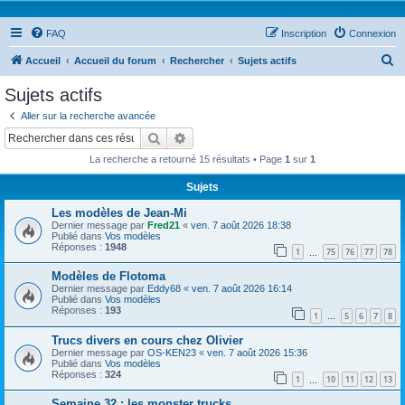
FAQ
Inscription
Connexion
R
Accueil
Accueil du forum
Rechercher
Sujets actifs
e
Sujets actifs
c
Aller sur la recherche avancée
h
Rechercher
Recherche avancée
e
La recherche a retourné 15 résultats • Page
1
sur
1
r
Sujets
c
Les modèles de Jean-Mi
h
Dernier message par
Fred21
«
ven. 7 août 2026 18:38
e
Publié dans
Vos modèles
Réponses :
1948
1
75
76
77
78
…
r
Modèles de Flotoma
Dernier message par
Eddy68
«
ven. 7 août 2026 16:14
Publié dans
Vos modèles
Réponses :
193
1
5
6
7
8
…
Trucs divers en cours chez Olivier
Dernier message par
OS-KEN23
«
ven. 7 août 2026 15:36
Publié dans
Vos modèles
Réponses :
324
1
10
11
12
13
…
Semaine 32 : les monster trucks