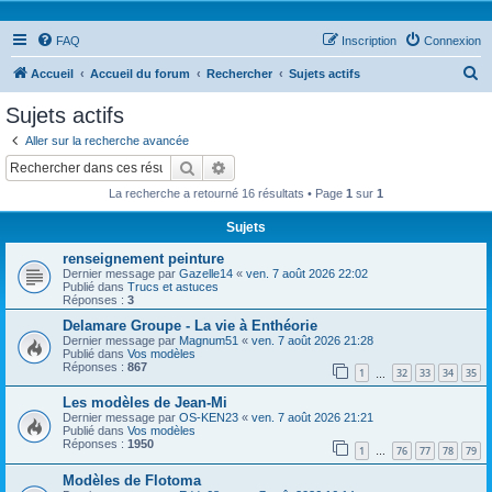
FAQ
Inscription
Connexion
R
Accueil
Accueil du forum
Rechercher
Sujets actifs
e
Sujets actifs
c
Aller sur la recherche avancée
h
Rechercher
Recherche avancée
e
La recherche a retourné 16 résultats • Page
1
sur
1
r
Sujets
c
renseignement peinture
h
Dernier message par
Gazelle14
«
ven. 7 août 2026 22:02
e
Publié dans
Trucs et astuces
Réponses :
3
r
Delamare Groupe - La vie à Enthéorie
Dernier message par
Magnum51
«
ven. 7 août 2026 21:28
Publié dans
Vos modèles
Réponses :
867
1
32
33
34
35
…
Les modèles de Jean-Mi
Dernier message par
OS-KEN23
«
ven. 7 août 2026 21:21
Publié dans
Vos modèles
Réponses :
1950
1
76
77
78
79
…
Modèles de Flotoma