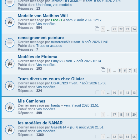
Dernier message par
Jérôme DELAMARE
«
sam. 8 août 2026 20:39
Publié dans
Un thème, vos modèles
Réponses :
13
Modelle von Matthias Will
Dernier message par
Fred21
«
sam. 8 août 2026 12:17
Publié dans
Vos modèles
Réponses :
594
1
21
22
23
24
…
renseignement peinture
Dernier message par
mistereric59
«
sam. 8 août 2026 11:41
Publié dans
Trucs et astuces
Réponses :
7
Modèles de Flotoma
Dernier message par
Eddy68
«
ven. 7 août 2026 16:14
Publié dans
Vos modèles
Réponses :
193
1
5
6
7
8
…
Trucs divers en cours chez Olivier
Dernier message par
OS-KEN23
«
ven. 7 août 2026 15:36
Publié dans
Vos modèles
Réponses :
324
1
10
11
12
13
…
Mis Camiones
Dernier message par
frantal
«
ven. 7 août 2026 12:51
Publié dans
Vos modèles
Réponses :
499
1
17
18
19
20
…
les modèles de NANAR
Dernier message par
Gazelle14
«
jeu. 6 août 2026 21:51
Publié dans
Vos modèles
Réponses :
1360
1
52
53
54
55
…