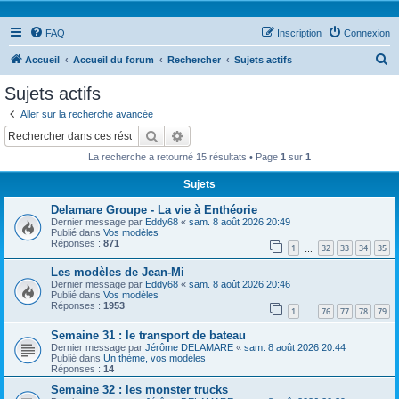
FAQ
Inscription
Connexion
R
Accueil
Accueil du forum
Rechercher
Sujets actifs
e
Sujets actifs
c
Aller sur la recherche avancée
h
Rechercher
Recherche avancée
e
La recherche a retourné 15 résultats • Page
1
sur
1
r
Sujets
c
Delamare Groupe - La vie à Enthéorie
h
Dernier message par
Eddy68
«
sam. 8 août 2026 20:49
e
Publié dans
Vos modèles
Réponses :
871
1
32
33
34
35
…
r
Les modèles de Jean-Mi
Dernier message par
Eddy68
«
sam. 8 août 2026 20:46
Publié dans
Vos modèles
Réponses :
1953
1
76
77
78
79
…
Semaine 31 : le transport de bateau
Dernier message par
Jérôme DELAMARE
«
sam. 8 août 2026 20:44
Publié dans
Un thème, vos modèles
Réponses :
14
Semaine 32 : les monster trucks