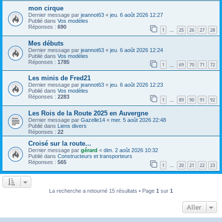
mon cirque
Dernier message par
jeannot63
«
jeu. 6 août 2026 12:27
Publié dans
Vos modèles
Réponses :
690
1
25
26
27
28
…
Mes débuts
Dernier message par
jeannot63
«
jeu. 6 août 2026 12:24
Publié dans
Vos modèles
Réponses :
1785
1
69
70
71
72
…
Les minis de Fred21
Dernier message par
jeannot63
«
jeu. 6 août 2026 12:23
Publié dans
Vos modèles
Réponses :
2283
1
89
90
91
92
…
Les Rois de la Route 2025 en Auvergne
Dernier message par
Gazelle14
«
mer. 5 août 2026 22:48
Publié dans
Liens divers
Réponses :
22
Croisé sur la route...
Dernier message par
gérard
«
dim. 2 août 2026 10:32
Publié dans
Constructeurs et transporteurs
Réponses :
565
1
20
21
22
23
…
La recherche a retourné 15 résultats • Page
1
sur
1
Aller