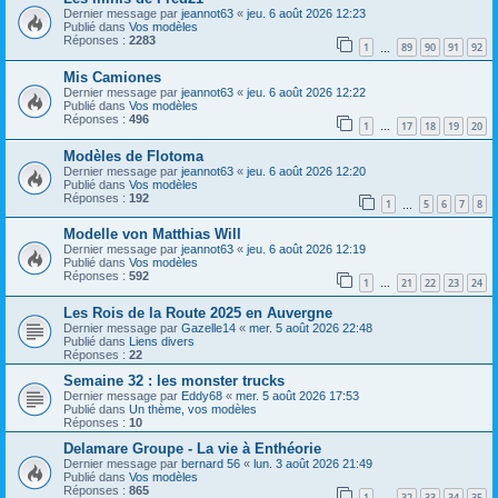
Dernier message par
jeannot63
«
jeu. 6 août 2026 12:23
Publié dans
Vos modèles
Réponses :
2283
1
89
90
91
92
…
Mis Camiones
Dernier message par
jeannot63
«
jeu. 6 août 2026 12:22
Publié dans
Vos modèles
Réponses :
496
1
17
18
19
20
…
Modèles de Flotoma
Dernier message par
jeannot63
«
jeu. 6 août 2026 12:20
Publié dans
Vos modèles
Réponses :
192
1
5
6
7
8
…
Modelle von Matthias Will
Dernier message par
jeannot63
«
jeu. 6 août 2026 12:19
Publié dans
Vos modèles
Réponses :
592
1
21
22
23
24
…
Les Rois de la Route 2025 en Auvergne
Dernier message par
Gazelle14
«
mer. 5 août 2026 22:48
Publié dans
Liens divers
Réponses :
22
Semaine 32 : les monster trucks
Dernier message par
Eddy68
«
mer. 5 août 2026 17:53
Publié dans
Un thème, vos modèles
Réponses :
10
Delamare Groupe - La vie à Enthéorie
Dernier message par
bernard 56
«
lun. 3 août 2026 21:49
Publié dans
Vos modèles
Réponses :
865
1
32
33
34
35