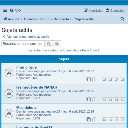
FAQ
Inscription
Connexion
R
Accueil
Accueil du forum
Rechercher
Sujets actifs
e
Sujets actifs
c
Aller sur la recherche avancée
h
Rechercher
Recherche avancée
e
La recherche a retourné 13 résultats • Page
1
sur
1
r
Sujets
c
mon cirque
h
Dernier message par
jeannot63
«
jeu. 6 août 2026 12:27
e
Publié dans
Vos modèles
Réponses :
690
1
25
26
27
28
…
r
les modèles de NANAR
Dernier message par
jeannot63
«
jeu. 6 août 2026 12:25
Publié dans
Vos modèles
Réponses :
1357
1
52
53
54
55
…
Mes débuts
Dernier message par
jeannot63
«
jeu. 6 août 2026 12:24
Publié dans
Vos modèles
Réponses :
1785
1
69
70
71
72
…
Les minis de Fred21