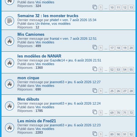
Publié dans
Vos modèles
Réponses :
324
1
10
11
12
13
…
Semaine 32 : les monster trucks
Dernier message par
phidef
«
ven. 7 août 2026 15:34
Publié dans
Un thème, vos modèles
Réponses :
12
Mis Camiones
Dernier message par
frantal
«
ven. 7 août 2026 12:51
Publié dans
Vos modèles
Réponses :
499
1
17
18
19
20
…
les modèles de NANAR
Dernier message par
Gazelle14
«
jeu. 6 août 2026 21:51
Publié dans
Vos modèles
Réponses :
1360
1
52
53
54
55
…
mon cirque
Dernier message par
jeannot63
«
jeu. 6 août 2026 12:27
Publié dans
Vos modèles
Réponses :
690
1
25
26
27
28
…
Mes débuts
Dernier message par
jeannot63
«
jeu. 6 août 2026 12:24
Publié dans
Vos modèles
Réponses :
1785
1
69
70
71
72
…
Les minis de Fred21
Dernier message par
jeannot63
«
jeu. 6 août 2026 12:23
Publié dans
Vos modèles
Réponses :
2283
1
89
90
91
92
…