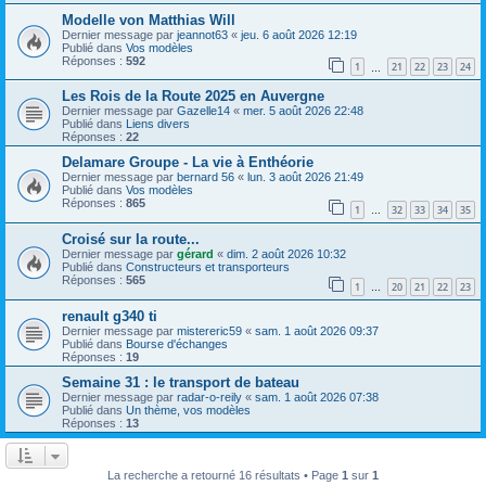
Modelle von Matthias Will
Dernier message par
jeannot63
«
jeu. 6 août 2026 12:19
Publié dans
Vos modèles
Réponses :
592
1
21
22
23
24
…
Les Rois de la Route 2025 en Auvergne
Dernier message par
Gazelle14
«
mer. 5 août 2026 22:48
Publié dans
Liens divers
Réponses :
22
Delamare Groupe - La vie à Enthéorie
Dernier message par
bernard 56
«
lun. 3 août 2026 21:49
Publié dans
Vos modèles
Réponses :
865
1
32
33
34
35
…
Croisé sur la route...
Dernier message par
gérard
«
dim. 2 août 2026 10:32
Publié dans
Constructeurs et transporteurs
Réponses :
565
1
20
21
22
23
…
renault g340 ti
Dernier message par
mistereric59
«
sam. 1 août 2026 09:37
Publié dans
Bourse d'échanges
Réponses :
19
Semaine 31 : le transport de bateau
Dernier message par
radar-o-reily
«
sam. 1 août 2026 07:38
Publié dans
Un thème, vos modèles
Réponses :
13
La recherche a retourné 16 résultats • Page
1
sur
1