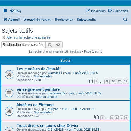
FAQ
Inscription
Connexion
R
Accueil
Accueil du forum
Rechercher
Sujets actifs
e
Sujets actifs
c
Aller sur la recherche avancée
h
Rechercher
Recherche avancée
e
La recherche a retourné 16 résultats • Page
1
sur
1
r
Sujets
c
Les modèles de Jean-Mi
h
Dernier message par
Gazelle14
«
ven. 7 août 2026 18:55
e
Publié dans
Vos modèles
Réponses :
1949
1
75
76
77
78
…
r
renseignement peinture
Dernier message par
mistereric59
«
ven. 7 août 2026 18:49
Publié dans
Trucs et astuces
Modèles de Flotoma
Dernier message par
Eddy68
«
ven. 7 août 2026 16:14
Publié dans
Vos modèles
Réponses :
193
1
5
6
7
8
…
Trucs divers en cours chez Olivier
Dernier message par
OS-KEN23
«
ven. 7 août 2026 15:36