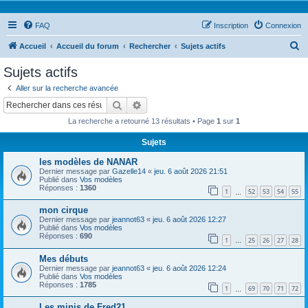
FAQ
Inscription
Connexion
R
Accueil
Accueil du forum
Rechercher
Sujets actifs
e
Sujets actifs
c
Aller sur la recherche avancée
h
Rechercher
Recherche avancée
e
La recherche a retourné 13 résultats • Page
1
sur
1
r
Sujets
c
les modèles de NANAR
h
Dernier message par
Gazelle14
«
jeu. 6 août 2026 21:51
e
Publié dans
Vos modèles
Réponses :
1360
1
52
53
54
55
…
r
mon cirque
Dernier message par
jeannot63
«
jeu. 6 août 2026 12:27
Publié dans
Vos modèles
Réponses :
690
1
25
26
27
28
…
Mes débuts
Dernier message par
jeannot63
«
jeu. 6 août 2026 12:24
Publié dans
Vos modèles
Réponses :
1785
1
69
70
71
72
…
Les minis de Fred21