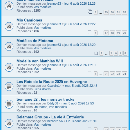
Dernier message par
jeannot63
«
jeu. 6 août 2026 12:23
Publié dans
Vos modèles
Réponses :
2283
1
89
90
91
92
…
Mis Camiones
Dernier message par
jeannot63
«
jeu. 6 août 2026 12:22
Publié dans
Vos modèles
Réponses :
496
1
17
18
19
20
…
Modèles de Flotoma
Dernier message par
jeannot63
«
jeu. 6 août 2026 12:20
Publié dans
Vos modèles
Réponses :
192
1
5
6
7
8
…
Modelle von Matthias Will
Dernier message par
jeannot63
«
jeu. 6 août 2026 12:19
Publié dans
Vos modèles
Réponses :
592
1
21
22
23
24
…
Les Rois de la Route 2025 en Auvergne
Dernier message par
Gazelle14
«
mer. 5 août 2026 22:48
Publié dans
Liens divers
Réponses :
22
Semaine 32 : les monster trucks
Dernier message par
Eddy68
«
mer. 5 août 2026 17:53
Publié dans
Un thème, vos modèles
Réponses :
10
Delamare Groupe - La vie à Enthéorie
Dernier message par
bernard 56
«
lun. 3 août 2026 21:49
Publié dans
Vos modèles
Réponses :
865
1
32
33
34
35