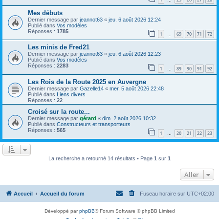
…
Mes débuts
Dernier message par
jeannot63
«
jeu. 6 août 2026 12:24
Publié dans
Vos modèles
Réponses :
1785
1
69
70
71
72
…
Les minis de Fred21
Dernier message par
jeannot63
«
jeu. 6 août 2026 12:23
Publié dans
Vos modèles
Réponses :
2283
1
89
90
91
92
…
Les Rois de la Route 2025 en Auvergne
Dernier message par
Gazelle14
«
mer. 5 août 2026 22:48
Publié dans
Liens divers
Réponses :
22
Croisé sur la route...
Dernier message par
gérard
«
dim. 2 août 2026 10:32
Publié dans
Constructeurs et transporteurs
Réponses :
565
1
20
21
22
23
…
La recherche a retourné 14 résultats • Page
1
sur
1
Aller
Accueil
Accueil du forum
Fuseau horaire sur
UTC+02:00
Développé par
phpBB
® Forum Software © phpBB Limited