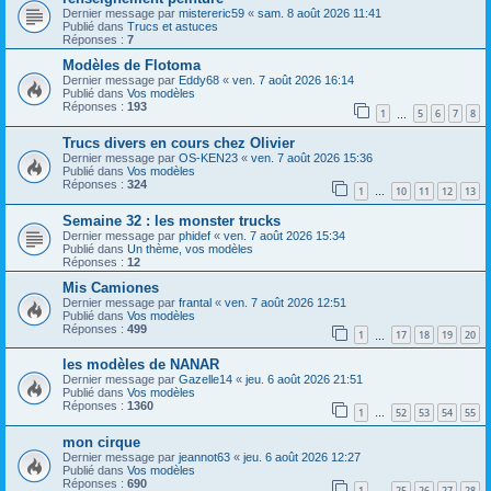
Dernier message par
mistereric59
«
sam. 8 août 2026 11:41
Publié dans
Trucs et astuces
Réponses :
7
Modèles de Flotoma
Dernier message par
Eddy68
«
ven. 7 août 2026 16:14
Publié dans
Vos modèles
Réponses :
193
1
5
6
7
8
…
Trucs divers en cours chez Olivier
Dernier message par
OS-KEN23
«
ven. 7 août 2026 15:36
Publié dans
Vos modèles
Réponses :
324
1
10
11
12
13
…
Semaine 32 : les monster trucks
Dernier message par
phidef
«
ven. 7 août 2026 15:34
Publié dans
Un thème, vos modèles
Réponses :
12
Mis Camiones
Dernier message par
frantal
«
ven. 7 août 2026 12:51
Publié dans
Vos modèles
Réponses :
499
1
17
18
19
20
…
les modèles de NANAR
Dernier message par
Gazelle14
«
jeu. 6 août 2026 21:51
Publié dans
Vos modèles
Réponses :
1360
1
52
53
54
55
…
mon cirque
Dernier message par
jeannot63
«
jeu. 6 août 2026 12:27
Publié dans
Vos modèles
Réponses :
690
1
25
26
27
28