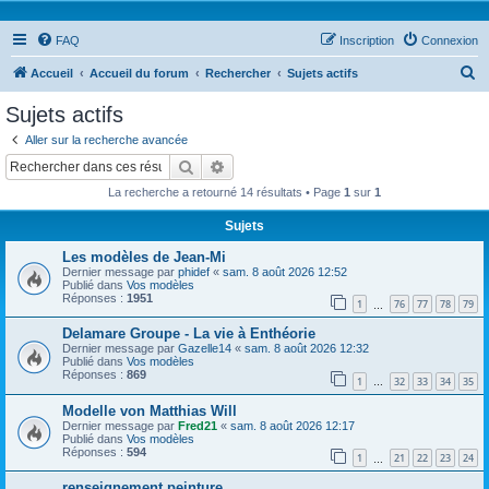
FAQ
Inscription
Connexion
R
Accueil
Accueil du forum
Rechercher
Sujets actifs
e
Sujets actifs
c
Aller sur la recherche avancée
h
Rechercher
Recherche avancée
e
La recherche a retourné 14 résultats • Page
1
sur
1
r
Sujets
c
Les modèles de Jean-Mi
h
Dernier message par
phidef
«
sam. 8 août 2026 12:52
e
Publié dans
Vos modèles
Réponses :
1951
1
76
77
78
79
…
r
Delamare Groupe - La vie à Enthéorie
Dernier message par
Gazelle14
«
sam. 8 août 2026 12:32
Publié dans
Vos modèles
Réponses :
869
1
32
33
34
35
…
Modelle von Matthias Will
Dernier message par
Fred21
«
sam. 8 août 2026 12:17
Publié dans
Vos modèles
Réponses :
594
1
21
22
23
24
…
renseignement peinture