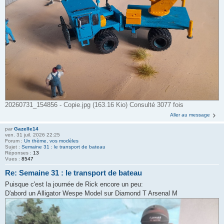
20260731_154856 - Copie.jpg (163.16 Kio) Consulté 3077 fois
Aller au message
par
Gazelle14
ven. 31 juil. 2026 22:25
Forum :
Un thème, vos modèles
Sujet :
Semaine 31 : le transport de bateau
Réponses :
13
Vues :
8547
Re: Semaine 31 : le transport de bateau
Puisque c'est la journée de Rick encore un peu:
D'abord un Alligator Wespe Model sur Diamond T Arsenal M