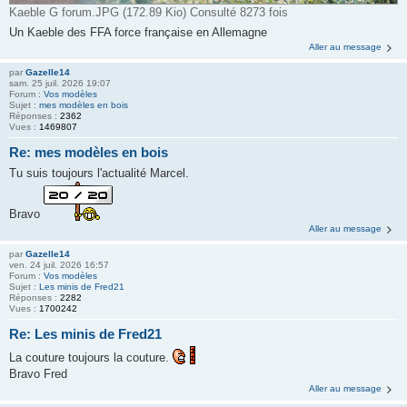
Kaeble G forum.JPG (172.89 Kio) Consulté 8273 fois
Un Kaeble des FFA force française en Allemagne
Aller au message
par
Gazelle14
sam. 25 juil. 2026 19:07
Forum :
Vos modèles
Sujet :
mes modèles en bois
Réponses :
2362
Vues :
1469807
Re: mes modèles en bois
Tu suis toujours l'actualité Marcel.
Bravo
Aller au message
par
Gazelle14
ven. 24 juil. 2026 16:57
Forum :
Vos modèles
Sujet :
Les minis de Fred21
Réponses :
2282
Vues :
1700242
Re: Les minis de Fred21
La couture toujours la couture.
Bravo Fred
Aller au message