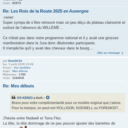
Vues :
82873
Re: Les Rois de la Route 2025 en Auvergne
:vener:
Super sympa de s’être retrouvé mais un peu déçu du plateau clairsemé et
surtout de l’absence du WILLEME…
Ce n'était pas dans notre programme national et il y avait une grosses
manifestation dans le Jura donc dilutiondes participants.
Il n'empêche qu'il y avait des chevaux dans le bourg ...
Aller au message
par
Gazelle14
lun. 3 août 2026 10:49
Forum :
Vos modèles
Sujet :
Mes débuts
Réponses :
1784
Vues :
1184828
Re: Mes débuts
OS-KEN23
a écrit :
Bravo pour votre complémentarité pour ce modèle original que j’adore.
Pour la marque, on peut voir ROLLIGON, NODWELL ou FOREMOST…
J'hésite entre Nodwell et Terra Flex.
La tête, la tête dommage de ne pas pouvoir ajouter des barrettes de