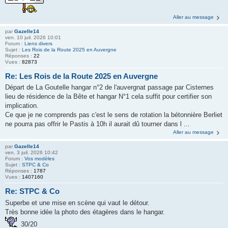
Aller au message
par
Gazelle14
ven. 10 juil. 2026 10:01
Forum :
Liens divers
Sujet :
Les Rois de la Route 2025 en Auvergne
Réponses :
22
Vues :
82873
Re: Les Rois de la Route 2025 en Auvergne
Départ de La Goutelle hangar n°2 de l'auvergnat passage par Cisternes
lieu de résidence de la Bête et hangar N°1 cela suffit pour certifier son
implication.
Ce que je ne comprends pas c'est le sens de rotation la bétonnière Berliet
ne pourra pas offrir le Pastis à 10h il aurait dû tourner dans l ...
Aller au message
par
Gazelle14
ven. 3 juil. 2026 10:42
Forum :
Vos modèles
Sujet :
STPC & Co
Réponses :
1787
Vues :
1407160
Re: STPC & Co
Superbe et une mise en scène qui vaut le détour.
Très bonne idée la photo des étagères dans le hangar.
30/20