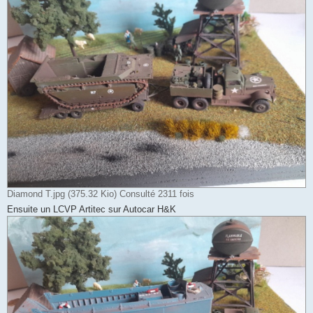
Diamond T.jpg (375.32 Kio) Consulté 2311 fois
Ensuite un LCVP Artitec sur Autocar H&K