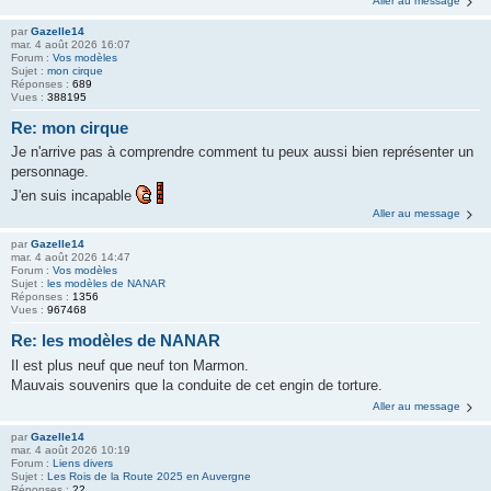
Aller au message
par
Gazelle14
mar. 4 août 2026 16:07
Forum :
Vos modèles
Sujet :
mon cirque
Réponses :
689
Vues :
388195
Re: mon cirque
Je n'arrive pas à comprendre comment tu peux aussi bien représenter un
personnage.
J'en suis incapable
Aller au message
par
Gazelle14
mar. 4 août 2026 14:47
Forum :
Vos modèles
Sujet :
les modèles de NANAR
Réponses :
1356
Vues :
967468
Re: les modèles de NANAR
Il est plus neuf que neuf ton Marmon.
Mauvais souvenirs que la conduite de cet engin de torture.
Aller au message
par
Gazelle14
mar. 4 août 2026 10:19
Forum :
Liens divers
Sujet :
Les Rois de la Route 2025 en Auvergne
Réponses :
22