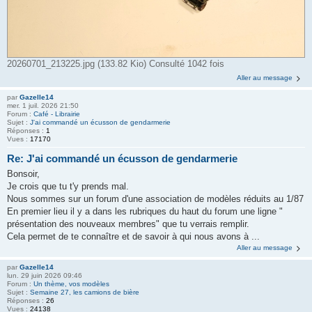
20260701_213225.jpg (133.82 Kio) Consulté 1042 fois
Aller au message
par
Gazelle14
mer. 1 juil. 2026 21:50
Forum :
Café - Librairie
Sujet :
J'ai commandé un écusson de gendarmerie
Réponses :
1
Vues :
17170
Re: J'ai commandé un écusson de gendarmerie
Bonsoir,
Je crois que tu t'y prends mal.
Nous sommes sur un forum d'une association de modèles réduits au 1/87
En premier lieu il y a dans les rubriques du haut du forum une ligne "
présentation des nouveaux membres" que tu verrais remplir.
Cela permet de te connaître et de savoir à qui nous avons à ...
Aller au message
par
Gazelle14
lun. 29 juin 2026 09:46
Forum :
Un thème, vos modèles
Sujet :
Semaine 27, les camions de bière
Réponses :
26
Vues :
24138