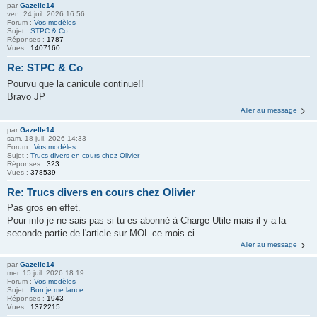
par
Gazelle14
ven. 24 juil. 2026 16:56
Forum :
Vos modèles
Sujet :
STPC & Co
Réponses :
1787
Vues :
1407160
Re: STPC & Co
Pourvu que la canicule continue!!
Bravo JP
Aller au message
par
Gazelle14
sam. 18 juil. 2026 14:33
Forum :
Vos modèles
Sujet :
Trucs divers en cours chez Olivier
Réponses :
323
Vues :
378539
Re: Trucs divers en cours chez Olivier
Pas gros en effet.
Pour info je ne sais pas si tu es abonné à Charge Utile mais il y a la
seconde partie de l'article sur MOL ce mois ci.
Aller au message
par
Gazelle14
mer. 15 juil. 2026 18:19
Forum :
Vos modèles
Sujet :
Bon je me lance
Réponses :
1943
Vues :
1372215