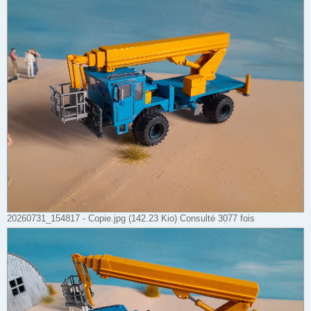
20260731_154817 - Copie.jpg (142.23 Kio) Consulté 3077 fois