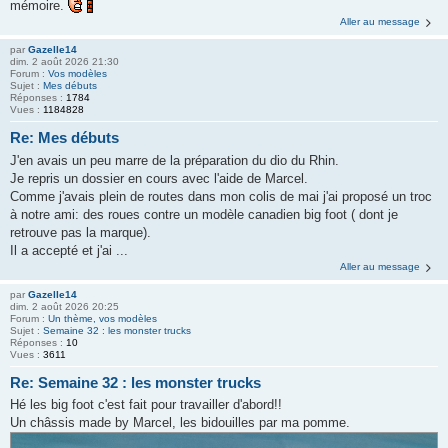
mémoire.
Aller au message
par
Gazelle14
dim. 2 août 2026 21:30
Forum :
Vos modèles
Sujet :
Mes débuts
Réponses :
1784
Vues :
1184828
Re: Mes débuts
J'en avais un peu marre de la préparation du dio du Rhin.
Je repris un dossier en cours avec l'aide de Marcel.
Comme j'avais plein de routes dans mon colis de mai j'ai proposé un troc
à notre ami: des roues contre un modèle canadien big foot ( dont je
retrouve pas la marque).
Il a accepté et j'ai ...
Aller au message
par
Gazelle14
dim. 2 août 2026 20:25
Forum :
Un thème, vos modèles
Sujet :
Semaine 32 : les monster trucks
Réponses :
10
Vues :
3611
Re: Semaine 32 : les monster trucks
Hé les big foot c'est fait pour travailler d'abord!!
Un châssis made by Marcel, les bidouilles par ma pomme.