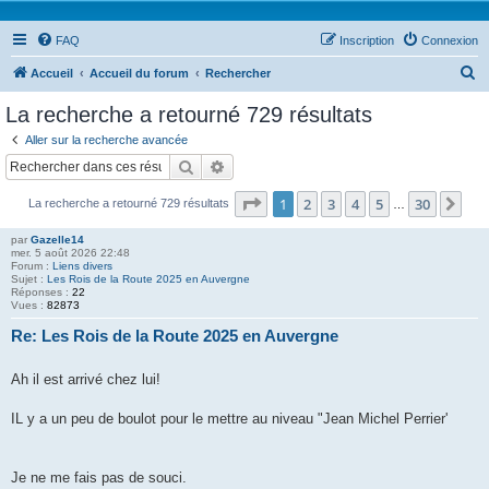
FAQ
Inscription
Connexion
R
Accueil
Accueil du forum
Rechercher
e
La recherche a retourné 729 résultats
c
Aller sur la recherche avancée
h
Rechercher
Recherche avancée
e
Page
1
sur
30
1
2
3
4
5
30
Sui
La recherche a retourné 729 résultats
r
…
c
par
Gazelle14
mer. 5 août 2026 22:48
h
Forum :
Liens divers
Sujet :
Les Rois de la Route 2025 en Auvergne
e
Réponses :
22
Vues :
82873
r
Re: Les Rois de la Route 2025 en Auvergne
Ah il est arrivé chez lui!
IL y a un peu de boulot pour le mettre au niveau "Jean Michel Perrier'
Je ne me fais pas de souci.