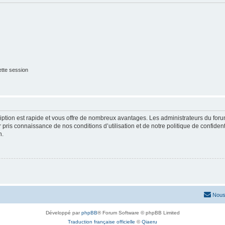
tte session
cription est rapide et vous offre de nombreux avantages. Les administrateurs du fo
ir pris connaissance de nos conditions d’utilisation et de notre politique de confide
n.
Nous
Développé par
phpBB
® Forum Software © phpBB Limited
Traduction française officielle
©
Qiaeru