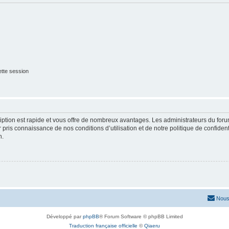
tte session
cription est rapide et vous offre de nombreux avantages. Les administrateurs du fo
ir pris connaissance de nos conditions d’utilisation et de notre politique de confide
n.
Nous
Développé par
phpBB
® Forum Software © phpBB Limited
Traduction française officielle
©
Qiaeru