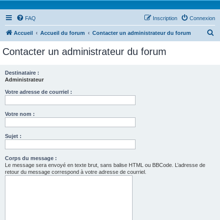
FAQ
Inscription
Connexion
R
Accueil
Accueil du forum
Contacter un administrateur du forum
e
Contacter un administrateur du forum
c
h
Destinataire :
Administrateur
e
r
Votre adresse de courriel :
c
Votre nom :
h
e
Sujet :
r
Corps du message :
Le message sera envoyé en texte brut, sans balise HTML ou BBCode. L’adresse de
retour du message correspond à votre adresse de courriel.