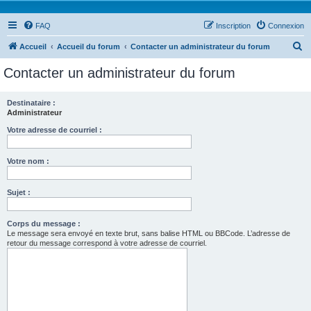
FAQ
Inscription
Connexion
R
Accueil
Accueil du forum
Contacter un administrateur du forum
e
Contacter un administrateur du forum
c
h
Destinataire :
Administrateur
e
r
Votre adresse de courriel :
c
Votre nom :
h
e
Sujet :
r
Corps du message :
Le message sera envoyé en texte brut, sans balise HTML ou BBCode. L’adresse de
retour du message correspond à votre adresse de courriel.