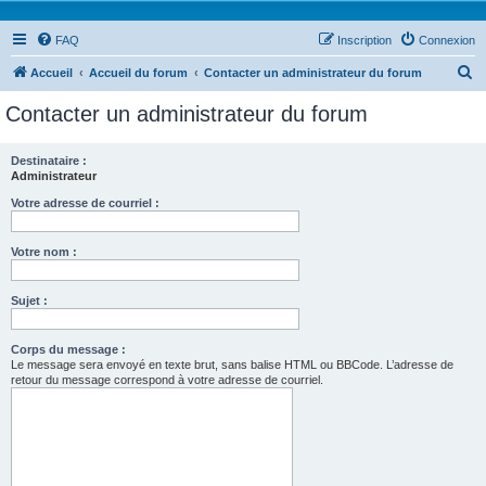
FAQ
Inscription
Connexion
R
Accueil
Accueil du forum
Contacter un administrateur du forum
e
Contacter un administrateur du forum
c
h
Destinataire :
Administrateur
e
r
Votre adresse de courriel :
c
Votre nom :
h
e
Sujet :
r
Corps du message :
Le message sera envoyé en texte brut, sans balise HTML ou BBCode. L’adresse de
retour du message correspond à votre adresse de courriel.