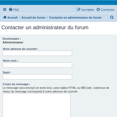
FAQ
Inscription
Connexion
R
Accueil
Accueil du forum
Contacter un administrateur du forum
e
Contacter un administrateur du forum
c
h
Destinataire :
Administrateur
e
r
Votre adresse de courriel :
c
Votre nom :
h
e
Sujet :
r
Corps du message :
Le message sera envoyé en texte brut, sans balise HTML ou BBCode. L’adresse de
retour du message correspond à votre adresse de courriel.