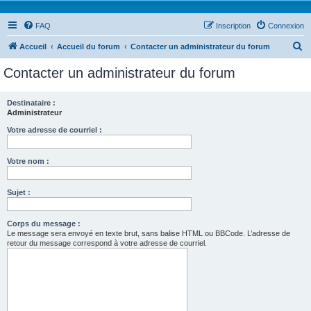
FAQ
Inscription
Connexion
R
Accueil
Accueil du forum
Contacter un administrateur du forum
e
Contacter un administrateur du forum
c
h
Destinataire :
Administrateur
e
r
Votre adresse de courriel :
c
Votre nom :
h
e
Sujet :
r
Corps du message :
Le message sera envoyé en texte brut, sans balise HTML ou BBCode. L’adresse de
retour du message correspond à votre adresse de courriel.