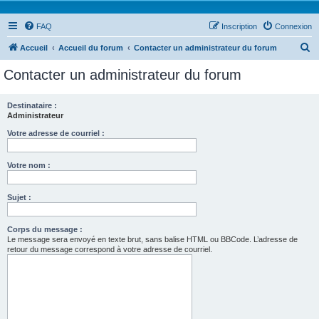
FAQ
Inscription
Connexion
R
Accueil
Accueil du forum
Contacter un administrateur du forum
e
Contacter un administrateur du forum
c
h
Destinataire :
Administrateur
e
r
Votre adresse de courriel :
c
Votre nom :
h
e
Sujet :
r
Corps du message :
Le message sera envoyé en texte brut, sans balise HTML ou BBCode. L’adresse de
retour du message correspond à votre adresse de courriel.