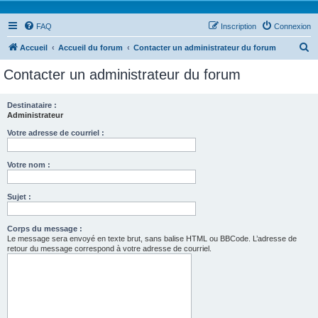
FAQ
Inscription
Connexion
R
Accueil
Accueil du forum
Contacter un administrateur du forum
e
Contacter un administrateur du forum
c
h
Destinataire :
Administrateur
e
r
Votre adresse de courriel :
c
Votre nom :
h
e
Sujet :
r
Corps du message :
Le message sera envoyé en texte brut, sans balise HTML ou BBCode. L’adresse de
retour du message correspond à votre adresse de courriel.