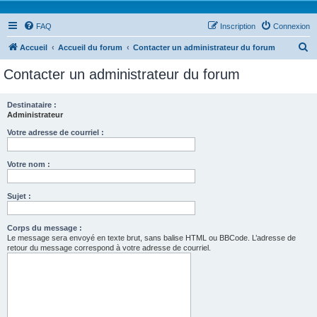
FAQ
Inscription
Connexion
R
Accueil
Accueil du forum
Contacter un administrateur du forum
e
Contacter un administrateur du forum
c
h
Destinataire :
Administrateur
e
r
Votre adresse de courriel :
c
Votre nom :
h
e
Sujet :
r
Corps du message :
Le message sera envoyé en texte brut, sans balise HTML ou BBCode. L’adresse de
retour du message correspond à votre adresse de courriel.