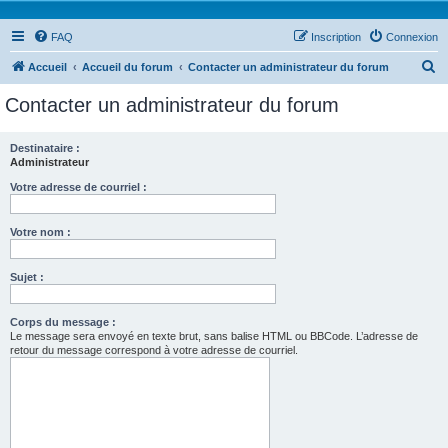
FAQ
Inscription
Connexion
R
Accueil
Accueil du forum
Contacter un administrateur du forum
e
Contacter un administrateur du forum
c
h
Destinataire :
Administrateur
e
r
Votre adresse de courriel :
c
Votre nom :
h
e
Sujet :
r
Corps du message :
Le message sera envoyé en texte brut, sans balise HTML ou BBCode. L’adresse de
retour du message correspond à votre adresse de courriel.