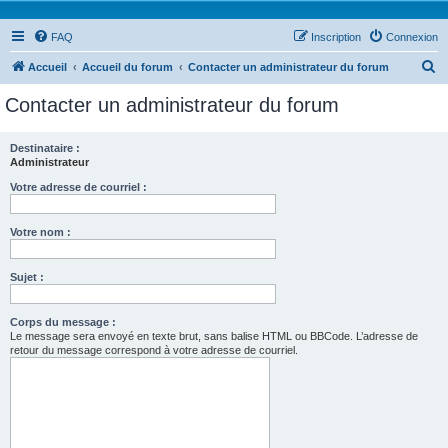
FAQ
Inscription
Connexion
R
Accueil
Accueil du forum
Contacter un administrateur du forum
e
Contacter un administrateur du forum
c
h
Destinataire :
Administrateur
e
r
Votre adresse de courriel :
c
Votre nom :
h
e
Sujet :
r
Corps du message :
Le message sera envoyé en texte brut, sans balise HTML ou BBCode. L’adresse de
retour du message correspond à votre adresse de courriel.