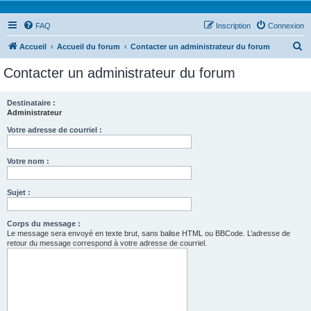
FAQ
Inscription
Connexion
R
Accueil
Accueil du forum
Contacter un administrateur du forum
e
Contacter un administrateur du forum
c
h
Destinataire :
Administrateur
e
r
Votre adresse de courriel :
c
Votre nom :
h
e
Sujet :
r
Corps du message :
Le message sera envoyé en texte brut, sans balise HTML ou BBCode. L’adresse de
retour du message correspond à votre adresse de courriel.