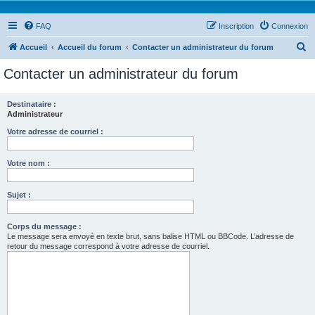
FAQ
Inscription
Connexion
R
Accueil
Accueil du forum
Contacter un administrateur du forum
e
Contacter un administrateur du forum
c
h
Destinataire :
Administrateur
e
r
Votre adresse de courriel :
c
Votre nom :
h
e
Sujet :
r
Corps du message :
Le message sera envoyé en texte brut, sans balise HTML ou BBCode. L’adresse de
retour du message correspond à votre adresse de courriel.