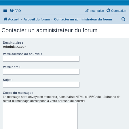
FAQ
Inscription
Connexion
R
Accueil
Accueil du forum
Contacter un administrateur du forum
e
Contacter un administrateur du forum
c
h
Destinataire :
Administrateur
e
r
Votre adresse de courriel :
c
Votre nom :
h
e
Sujet :
r
Corps du message :
Le message sera envoyé en texte brut, sans balise HTML ou BBCode. L’adresse de
retour du message correspond à votre adresse de courriel.